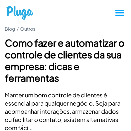
Blog
/
Outros
Tutoriais
Como fazer e automatizar o
Produtividade
controle de clientes da sua
Novidades da Pluga
empresa: dicas e
ferramentas
Casos de sucesso
Manter um bom controle de clientes é
Outros
essencial para qualquer negócio. Seja para
acompanhar interações, armazenar dados
Entrar
ou facilitar o contato, existem alternativas
com fácil…