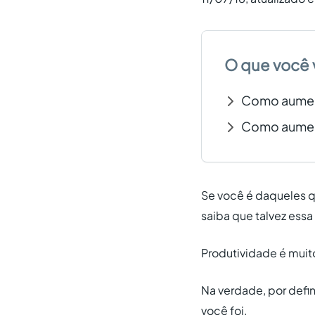
O que você 
Como aument
Como aument
Se você é daqueles qu
saiba que talvez ess
Produtividade é muit
Na verdade, por defin
você foi.