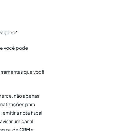
izações?
que você pode
ferramentas que você
erce, não apenas
omatizações para
emitir a nota fiscal
avisar um canal
ing ou de
CRM
e