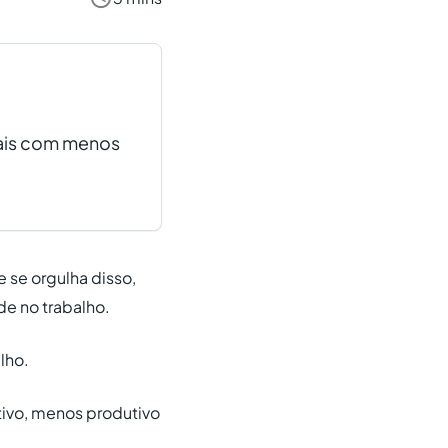
mais com menos
e se orgulha disso,
de no trabalho.
lho.
tivo, menos produtivo