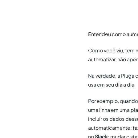
Entendeu como aument
Como você viu, tem m
automatizar, não apen
Na verdade, a Pluga 
usa em seu dia a dia.
Por exemplo, quando
uma linha em uma pla
incluir os dados dess
automaticamente; fa
no
Slack
; mudar o st