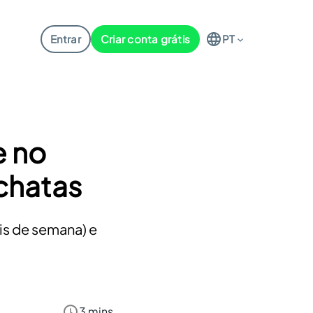
Entrar
Criar conta grátis
PT
e no
chatas
ais de semana) e
3 mins