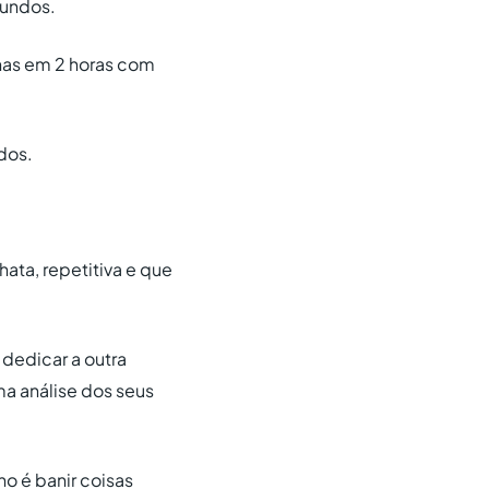
gundos.
nhas em 2 horas com
dos.
ata, repetitiva e que
 dedicar a outra
ma análise dos seus
o é banir coisas