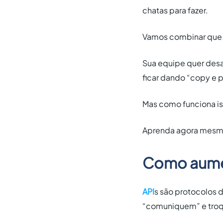
chatas para fazer.
Vamos combinar que p
Sua equipe quer desaf
ficar dando “copy e p
Mas como funciona i
Aprenda agora mesmo 
Como aumen
API
s são protocolos 
“comuniquem” e troq