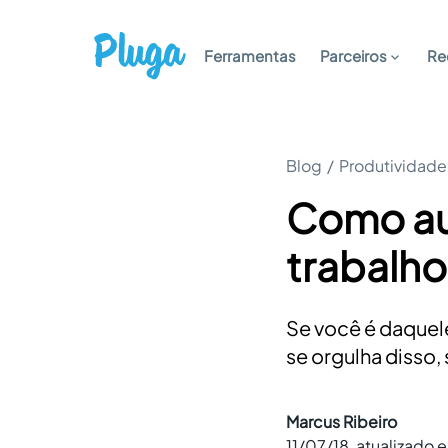
Ferramentas
Parceiros
Re
Blog
/
Produtividade
Como au
trabalho
Se você é daquele
se orgulha disso,
Marcus Ribeiro
11/07/18
, atualizado 