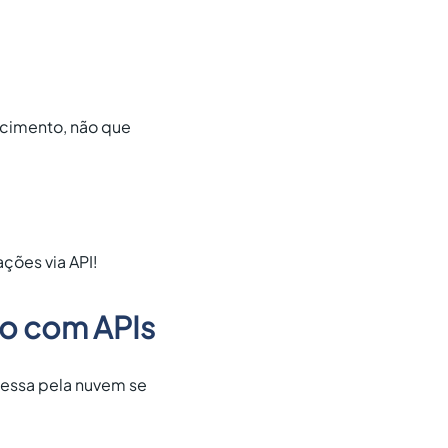
escimento, não que
ções via API!
ho com APIs
cessa pela nuvem se