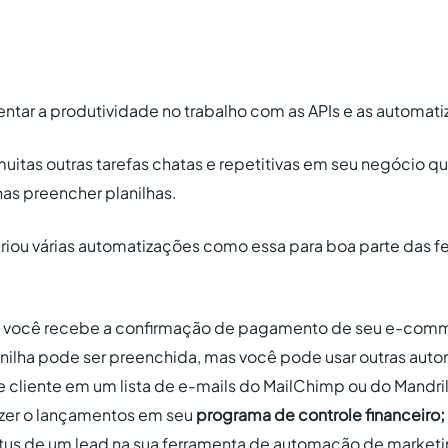
ar a produtividade no trabalho com as APIs e as automat
uitas outras tarefas chatas e repetitivas em seu negócio 
as preencher planilhas.
criou várias automatizações como essa para boa parte das 
 você recebe a confirmação de pagamento de seu e-comm
nilha pode ser preenchida, mas você pode usar outras aut
e cliente em um lista de e-mails do MailChimp ou do Mandril; 
zer o lançamentos em seu
programa de controle financeiro;
atus de um lead na sua ferramenta de automação de market