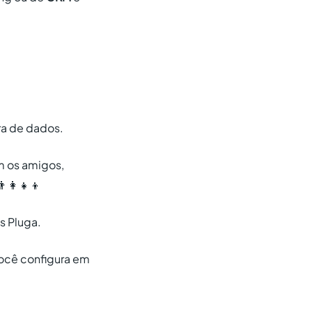
ra de dados.
m os amigos,
👩‍👧‍👦
s Pluga.
você configura em