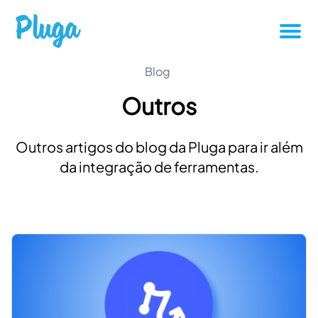
Tutoriais
Blog
Outros
Produtividade
Outros artigos do blog da Pluga para ir além
Novidades da Pluga
da integração de ferramentas.
Casos de sucesso
Outros
Entrar