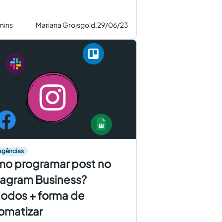
mins
Mariana Grojsgold,
29/06/23
agências
o programar post no
tagram Business?
odos + forma de
omatizar