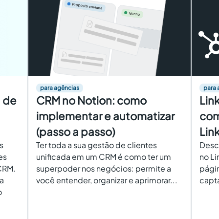
para agências
para 
a de
CRM no Notion: como
Lin
implementar e automatizar
com
(passo a passo)
Lin
s
Ter toda a sua gestão de clientes
Desc
es
unificada em um CRM é como ter um
no Li
CRM.
superpoder nos negócios: permite a
págin
ia
você entender, organizar e aprimorar...
capta
o