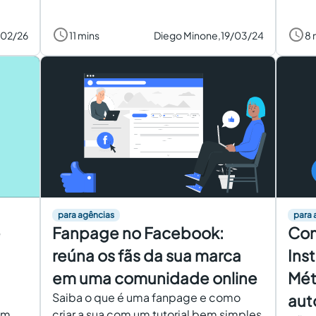
/02/26
11 mins
Diego Minone,
19/03/24
8 
para agências
para 
e
Fanpage no Facebook:
Com
reúna os fãs da sua marca
Ins
em uma comunidade online
Mét
Saiba o que é uma fanpage e como
aut
om
criar a sua com um tutorial bem simples