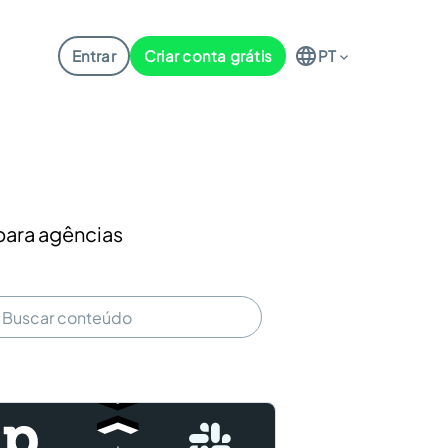
Entrar
Criar conta grátis
PT
 para agências