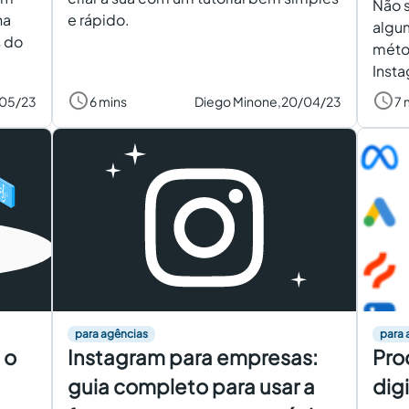
Não 
na
e rápido.
algum
s do
méto
Inst
/05/23
6 mins
Diego Minone,
20/04/23
7 
para agências
para 
 o
Instagram para empresas:
Pro
guia completo para usar a
dig