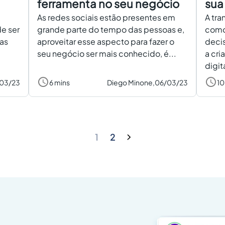
ferramenta no seu negócio
sua
As redes sociais estão presentes em
A tra
e ser
grande parte do tempo das pessoas e,
como
tas
aproveitar esse aspecto para fazer o
decis
seu negócio ser mais conhecido, é...
a cri
digit
/03/23
6 mins
Diego Minone,
06/03/23
10
1
2