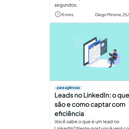
segundos.
8 mins
Diego Minone,
25
para agências
Leads no LinkedIn: o qu
são e como captar com
eficiência
Você sabe o que é um lead no
LinkedIn? Neste post você verá c