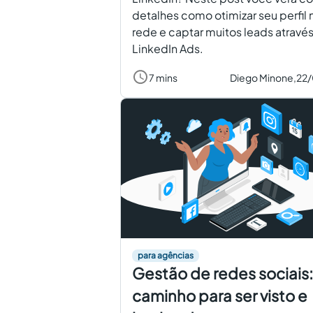
detalhes como otimizar seu perfil 
rede e captar muitos leads atravé
LinkedIn Ads.
7 mins
Diego Minone,
22
para agências
Gestão de redes sociais:
caminho para ser visto e