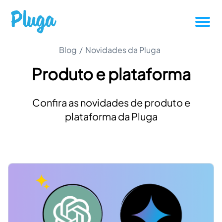
Tutoriais
Blog
/
Novidades da Pluga
Produto e plataforma
Produtividade
Confira as novidades de produto e
Novidades da Pluga
plataforma da Pluga
Casos de sucesso
Outros
Entrar