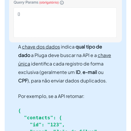
A
chave dos dados
indica
qual tipo de
dado
a Pluga deve buscar na API e a
chave
única
identifica cada registro de forma
exclusiva (geralmente um
ID
,
e-mail
ou
CPF
), para não enviar dados duplicados.
Por exemplo, se a API retornar:
{

  "contacts": {

    "id": "123",
