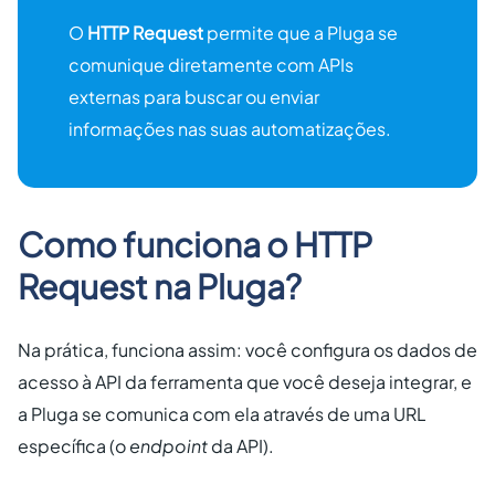
O
HTTP Request
permite que a Pluga se
comunique diretamente com APIs
externas para buscar ou enviar
informações nas suas automatizações.
Como funciona o HTTP
Request na Pluga?
Na prática, funciona assim: você configura os dados de
acesso à API da ferramenta que você deseja integrar, e
a Pluga se comunica com ela através de uma URL
específica (o
endpoint
da API).