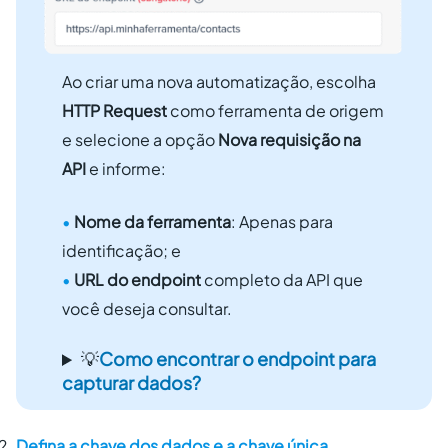
Ao criar uma nova automatização, escolha
HTTP Request
como ferramenta de origem
e selecione a opção
Nova requisição na
API
e informe:
•
Nome da ferramenta
: Apenas para
identificação; e
•
URL do endpoint
completo da API que
você deseja consultar.
💡
Como encontrar o endpoint para
capturar dados?
Defina a chave dos dados e a chave única