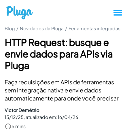
Blog
/
Novidades da Pluga
Tutoriais
/
Ferramentas integradas
HTTP Request: busque e
Produtividade
envie dados para APIs via
Novidades da Pluga
Pluga
Casos de sucesso
Faça requisições em APIs de ferramentas
sem integração nativa e envie dados
Outros
automaticamente para onde você precisar
Victor Demétrio
Entrar
15/12/25
, atualizado em:
16/04/26
5 mins