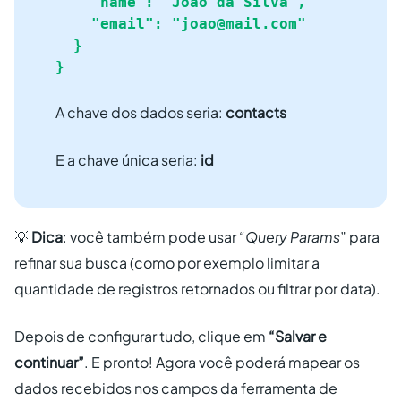
    "name": "João da Silva",

    "email": "
joao@mail.com
"

  }

}
A chave dos dados seria:
contacts
E a chave única seria:
id
💡
Dica
: você também pode usar “
Query Params
” para
refinar sua busca (como por exemplo limitar a
quantidade de registros retornados ou filtrar por data).
Depois de configurar tudo, clique em
“Salvar e
continuar”
. E pronto! Agora você poderá mapear os
dados recebidos nos campos da ferramenta de