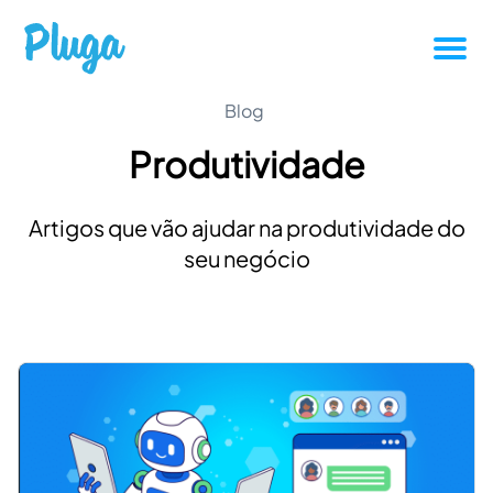
Tutoriais
Blog
Produtividade
Produtividade
Artigos que vão ajudar na produtividade do
Novidades da Pluga
seu negócio
Casos de sucesso
Outros
Entrar