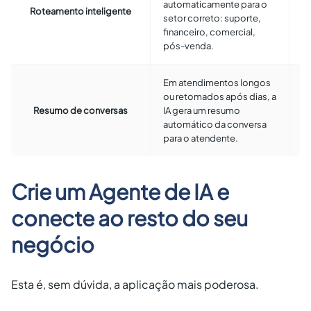
automaticamente para o
a
Roteamento inteligente
setor correto: suporte,
o 
financeiro, comercial,
do
pós-venda.
li
Em atendimentos longos
C
ou retomados após dias, a
s
Resumo de conversas
IA gera um resumo
c
automático da conversa
d
para o atendente.
Crie um Agente de IA e
conecte ao resto do seu
negócio
Esta é, sem dúvida, a aplicação mais poderosa.