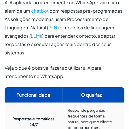
A IA aplicada ao atendimento no WhatsApp vai muito
além de um
chatbot
com respostas pré-programadas.
As soluções modernas usam Processamento de
Linguagem Natural (
PLN
) e modelos de linguagem
avançados (
LLMs
) para entender contexto, adaptar
respostas e executar ações reais dentro dos seus
sistemas.
Veja o que é possível fazer ao utilizar a IA para
atendimento no WhatsApp:
Funcionalidade
O que faz
Responde perguntas
R
frequentes de forma
Respostas automáticas
m
natural, sem que o cliente
24/7
d
perceba que é uma