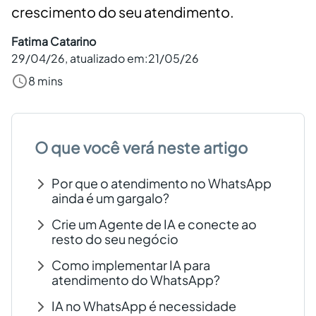
crescimento do seu atendimento.
Criar conta grátis
Fatima Catarino
29/04/26
, atualizado em:
21/05/26
PT
8 mins
O que você verá neste artigo
Por que o atendimento no WhatsApp
ainda é um gargalo?
Crie um Agente de IA e conecte ao
resto do seu negócio
Como implementar IA para
atendimento do WhatsApp?
IA no WhatsApp é necessidade