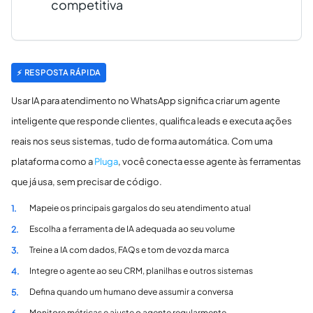
competitiva
⚡ RESPOSTA RÁPIDA
Usar IA para atendimento no WhatsApp significa criar um agente
inteligente que responde clientes, qualifica leads e executa ações
reais nos seus sistemas, tudo de forma automática. Com uma
plataforma como a
Pluga
, você conecta esse agente às ferramentas
que já usa, sem precisar de código.
Mapeie os principais gargalos do seu atendimento atual
1.
Escolha a ferramenta de IA adequada ao seu volume
2.
Treine a IA com dados, FAQs e tom de voz da marca
3.
Integre o agente ao seu CRM, planilhas e outros sistemas
4.
Defina quando um humano deve assumir a conversa
5.
Monitore métricas e ajuste o agente regularmente