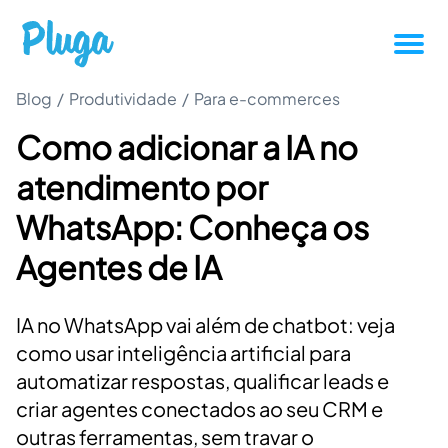
Blog
/
Produtividade
/
Tutoriais
Para e-commerces
Como adicionar a IA no
Produtividade
atendimento por
Novidades da Pluga
WhatsApp: Conheça os
Agentes de IA
Casos de sucesso
IA no WhatsApp vai além de chatbot: veja
Outros
como usar inteligência artificial para
automatizar respostas, qualificar leads e
Entrar
criar agentes conectados ao seu CRM e
outras ferramentas, sem travar o