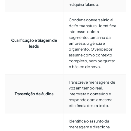
c
máquina falando.
Conduz a conversa inicial
de forma natural: identifica
M
interesse, coleta
d
segmento, tamanho da
Qualificação e triagem de
d
empresa, urgência e
leads
a
orçamento. O vendedor
d
assume com o contexto
h
completo, sem perguntar
o básico de novo.
Transcreve mensagens de
Em
voz em tempo real,
2 
Transcrição de áudios
interpreta o conteúdo e
u
responde com a mesma
qu
eficiência de um texto.
Identifica o assunto da
O 
mensagem e direciona
ce