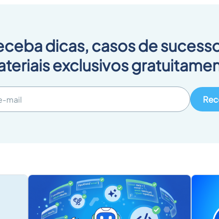
eceba dicas, casos de sucesso
teriais exclusivos gratuitame
Rec