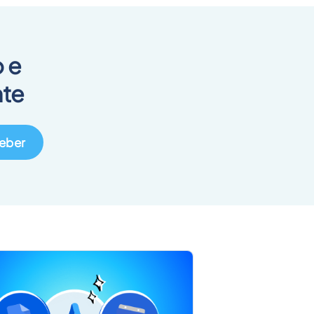
 e
nte
eber