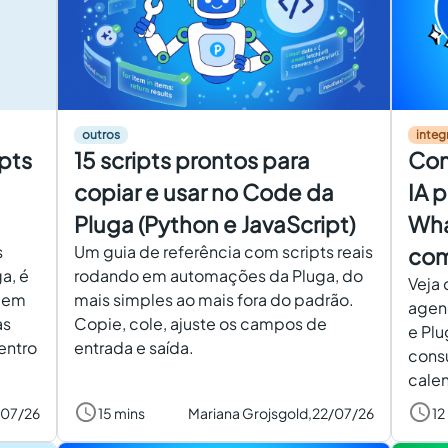
outros
integ
pts
15 scripts prontos para
Com
copiar e usar no Code da
IA 
Pluga (Python e JavaScript)
Wha
s
Um guia de referência com scripts reais
com
a, é
rodando em automações da Pluga, do
Veja 
m em
mais simples ao mais fora do padrão.
agen
as
Copie, cole, ajuste os campos de
e Plu
entro
entrada e saída.
consu
calen
/07/26
15 mins
Mariana Grojsgold,
22/07/26
12