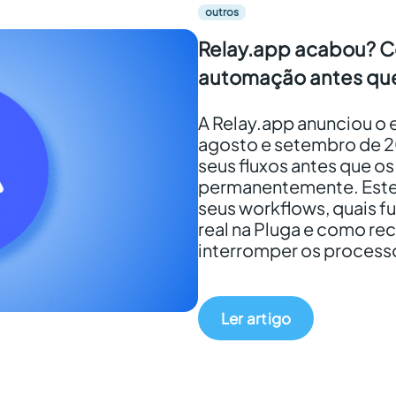
outros
Relay.app acabou? C
automação antes que
A Relay.app anunciou o 
agosto e setembro de 2
seus fluxos antes que o
permanentemente. Este
seus workflows, quais f
real na Pluga e como re
interromper os process
Ler artigo