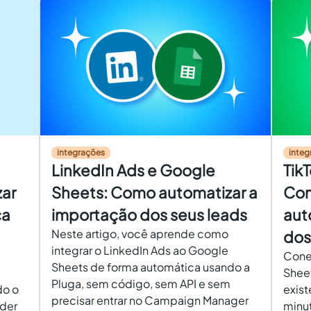
integrações
integ
LinkedIn Ads e Google
Tik
ar
Sheets: Como automatizar a
Com
ca
importação dos seus leads
aut
Neste artigo, você aprende como
dos
integrar o LinkedIn Ads ao Google
Conec
Sheets de forma automática usando a
Shee
Pluga, sem código, sem API e sem
do o
exist
precisar entrar no Campaign Manager
rder
minu