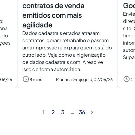
contratos de venda
Goo
Envie
emitidos com mais
o:
diret
agilidade
iona
site
Dados cadastrais errados atrasam
tudo
time 
contratos, geram retrabalho e passam
ações
infor
uma impressão ruim para quem está do
autom
outro lado. Veja como a higienização
Supab
de dados cadastrais com IA resolve
isso de forma automática.
/06/26
8 mins
Mariana Grojsgold,
02/06/26
4 
1
2
3
…
36