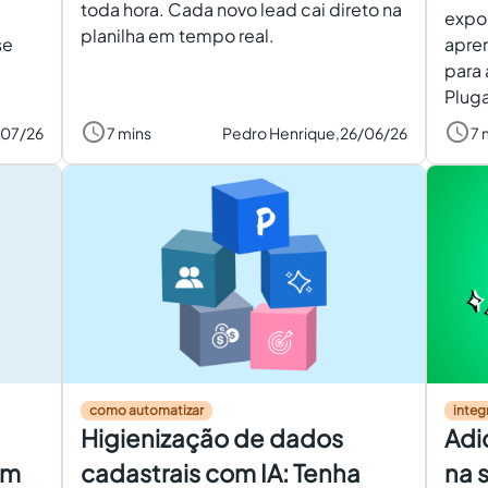
toda hora. Cada novo lead cai direto na
expor
planilha em tempo real.
se
apre
para 
Pluga
/07/26
7 mins
Pedro Henrique,
26/06/26
7 
como automatizar
integ
Higienização de dados
Adi
em
cadastrais com IA: Tenha
na 