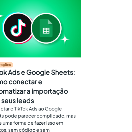
rações
Tok Ads e Google Sheets:
o conectar e
omatizar a importação
 seus leads
tar o TikTok Ads ao Google
ts pode parecer complicado, mas
e uma forma de fazer isso em
tos, sem código e sem