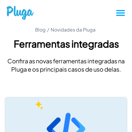
Tutoriais
Blog
/
Novidades da Pluga
Ferramentas integradas
Produtividade
Confira as novas ferramentas integradas na
Novidades da Pluga
Pluga e os principais casos de uso delas.
Casos de sucesso
Outros
Entrar