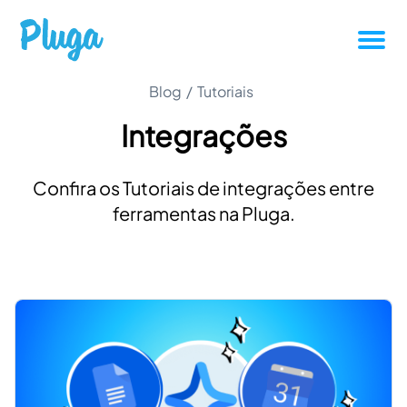
Tutoriais
Blog
/
Tutoriais
Integrações
Produtividade
Confira os Tutoriais de integrações entre
Novidades da Pluga
ferramentas na Pluga.
Casos de sucesso
Outros
Entrar