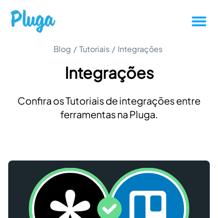
Tutoriais
Blog
/
Tutoriais
/
Integrações
Integrações
Produtividade
Confira os Tutoriais de integrações entre
Novidades da Pluga
ferramentas na Pluga.
Casos de sucesso
Outros
Entrar