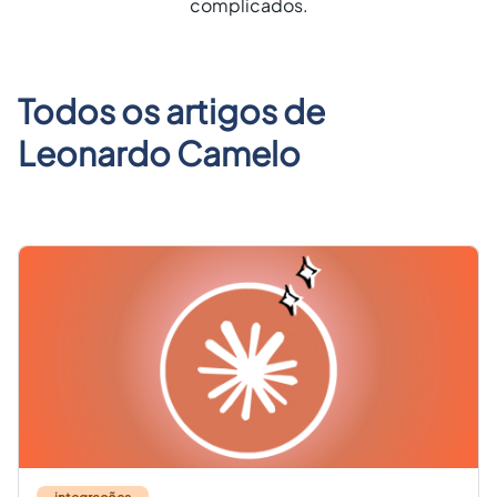
complicados.
Criar conta grátis
PT
Todos os artigos de
Leonardo Camelo