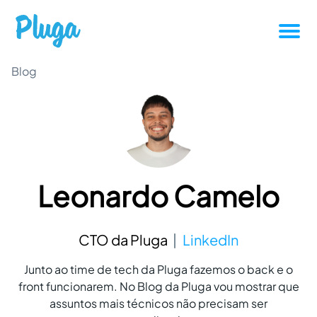
Tutoriais
Blog
Produtividade
Novidades da Pluga
Leonardo Camelo
Casos de sucesso
Outros
CTO da Pluga
LinkedIn
Junto ao time de tech da Pluga fazemos o back e o
Entrar
front funcionarem. No Blog da Pluga vou mostrar que
assuntos mais técnicos não precisam ser