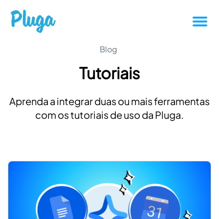
Tutoriais
Blog
Tutoriais
Produtividade
Aprenda a integrar duas ou mais ferramentas
Novidades da Pluga
com os tutoriais de uso da Pluga.
Casos de sucesso
Outros
Entrar