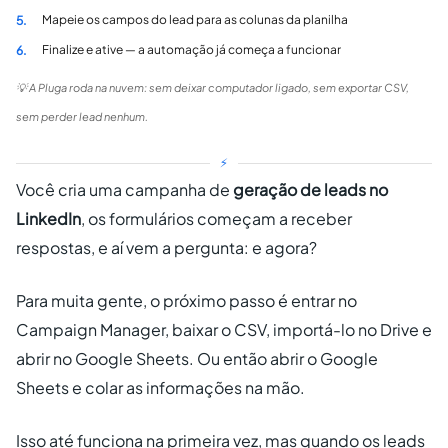
Mapeie os campos do lead para as colunas da planilha
5.
Finalize e ative — a automação já começa a funcionar
6.
💡 A Pluga roda na nuvem: sem deixar computador ligado, sem exportar CSV,
sem perder lead nenhum.
⚡
Você cria uma campanha de
geração de leads no
LinkedIn
, os formulários começam a receber
respostas, e aí vem a pergunta: e agora?
Para muita gente, o próximo passo é entrar no
Campaign Manager, baixar o CSV, importá-lo no Drive e
abrir no Google Sheets. Ou então abrir o Google
Sheets e colar as informações na mão.
Isso até funciona na primeira vez, mas quando os leads