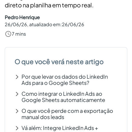
direto na planilha em tempo real.
Criar conta grátis
Pedro Henrique
26/06/26
, atualizado em:
26/06/26
PT
7 mins
O que você verá neste artigo
Por que levar os dados do LinkedIn
Ads para o Google Sheets?
Como integrar o LinkedIn Ads ao
Google Sheets automaticamente
O que você perde com a exportação
manual dos leads
Vá além: Integre LinkedIn Ads +