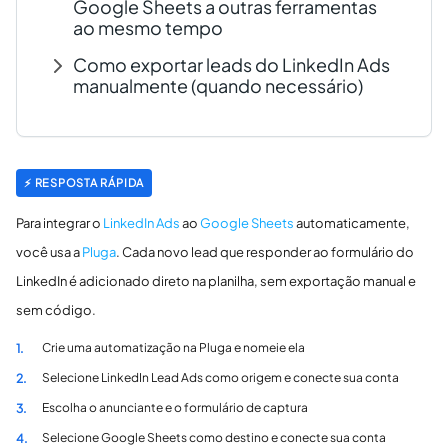
Google Sheets a outras ferramentas
ao mesmo tempo
Como exportar leads do LinkedIn Ads
manualmente (quando necessário)
⚡ RESPOSTA RÁPIDA
Para integrar o
LinkedIn Ads
ao
Google Sheets
automaticamente,
você usa a
Pluga
. Cada novo lead que responder ao formulário do
LinkedIn é adicionado direto na planilha, sem exportação manual e
sem código.
Crie uma automatização na Pluga e nomeie ela
1.
Selecione LinkedIn Lead Ads como origem e conecte sua conta
2.
Escolha o anunciante e o formulário de captura
3.
Selecione Google Sheets como destino e conecte sua conta
4.