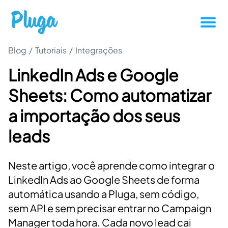
Blog
/
Tutoriais
/
Integrações
Tutoriais
LinkedIn Ads e Google
Produtividade
Sheets: Como automatizar
Novidades da Pluga
a importação dos seus
leads
Casos de sucesso
Neste artigo, você aprende como integrar o
Outros
LinkedIn Ads ao Google Sheets de forma
automática usando a Pluga, sem código,
Entrar
sem API e sem precisar entrar no Campaign
Manager toda hora. Cada novo lead cai