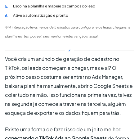
Escolha a planilha e mapeie os campos do lead
5.
Ative a automatização e pronto
6.
💡 A integração leva menos de 5 minutos para configurar e os leads chegam na
planilha em tempo real, sem nenhuma intervenção manual.
⚡
Você cria um anúncio de geração de cadastro no
TikTok, os leads começam a chegar, mas e aí? O
próximo passo costuma ser entrar no Ads Manager,
baixar a planilha manualmente, abrir o Google Sheets e
colar tudo na mão. Isso funciona na primeira vez, talvez
na segunda já comece a travar e na terceira, alguém
esqueça de exportar e os dados fiquem para trás.
Existe uma forma de fazer isso de um jeito melhor:
conectando o TikTok Ads ao Google Sheets
de forma