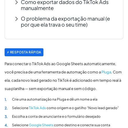
Como exportar dados do TikTok Ads
manualmente
O problema da exportação manual (e
por que ela trava o seu time)
⚡ RESPOSTA RÁPIDA
Para conectar o TikTok Ads ao Google Sheets automaticamente,
você precisa de uma ferramenta de automação como a
Pluga
. Com
ela, cada novo lead gerado no TikTok é adicionado em tempo real à
sua planilha — sem exportação manual e sem código.
Crie uma automatização na Pluga e dê um nome a ela
1.
Selecione
TikTok Ads
como origem e o gatilho “Novo lead gerado”
2.
Escolha a conta de anunciante e o formulário desejado
3.
Selecione
Google Sheets
como destino e conecte sua conta
4.