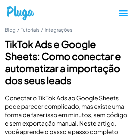
Blog
/
Tutoriais
/
Integrações
Tutoriais
TikTok Ads e Google
Produtividade
Sheets: Como conectar e
Novidades da Pluga
automatizar a importação
dos seus leads
Casos de sucesso
Conectar o TikTok Ads ao Google Sheets
Outros
pode parecer complicado, mas existe uma
forma de fazer isso em minutos, sem código
Entrar
e sem exportação manual. Neste artigo,
você aprende o passo a passo completo