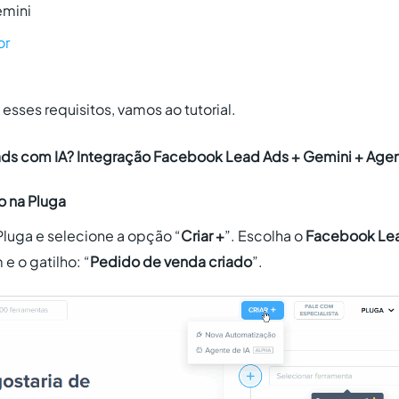
emini
or
sses requisitos, vamos ao tutorial.
ads com IA? Integração Facebook Lead Ads + Gemini + Age
o na Pluga
Pluga e selecione a opção “
Criar +
”. Escolha o
Facebook Le
e o gatilho: “
Pedido de venda criado
”.