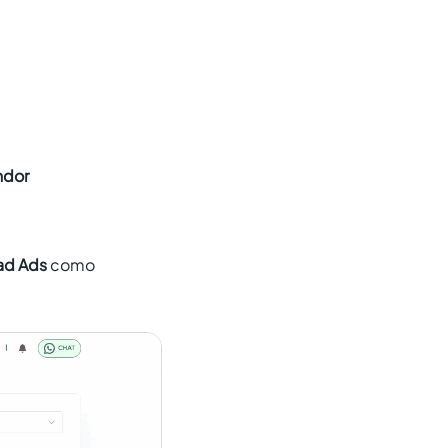
ndor
ad Ads
como