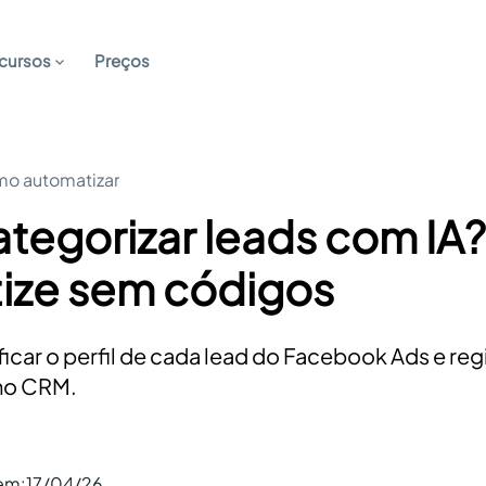
cursos
Preços
o automatizar
tegorizar leads com IA?
ize sem códigos
ificar o perfil de cada lead do Facebook Ads e re
no CRM.
 em:
17/04/26