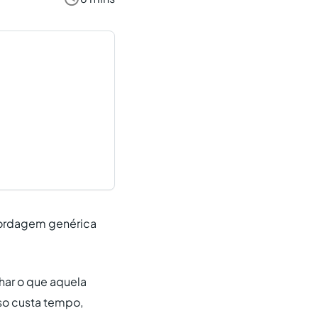
bordagem genérica
har o que aquela
sso custa tempo,