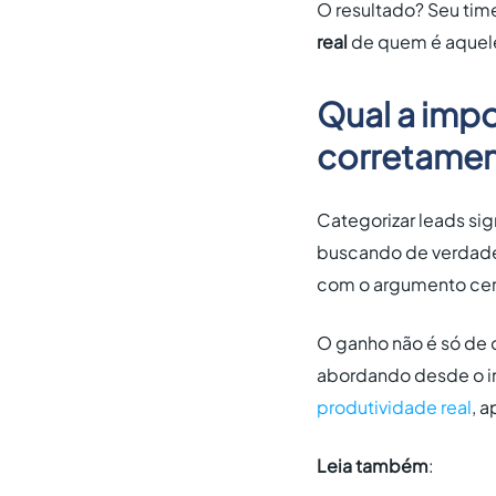
O resultado? Seu tim
real
de quem é aquele
Qual a impo
corretame
Categorizar leads sig
buscando de verdad
com o argumento cer
O ganho não é só de 
abordando desde o iní
produtividade real
, 
Leia também
: