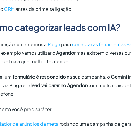
no
CRM
antes da primeira ligação.
omo categorizar leads com IA?
egração, utilizaremos a
Pluga
para
conectar as ferramentas 
exemplo vamos utilizar o
Agendor
mas existem diversas ou
a
, defina a que melhor te atender.
im
: um
formulário é respondido
na sua campanha, o
Gemini in
 via Pluga e o
lead vai parar no Agendor
com muito mais det
lefone.
certo você precisará ter:
iador de anúncios da meta
rodando uma campanha de gera