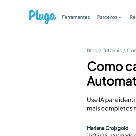
Ferramentas
Parceiros
Re
Blog
/
Tutoriais
/
Com
Como ca
Automat
Use IA para ident
mais completos 
Mariana Grojsgold
11/03/26
, atualizado