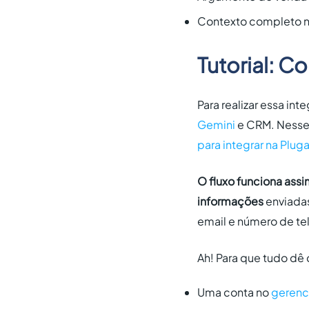
Contexto completo 
Tutorial: C
Para realizar essa int
Gemini
e CRM. Nesse 
para integrar na Plug
O fluxo funciona ass
informações
enviadas
email e número de te
Ah! Para que tudo dê 
Uma conta no
gerenc