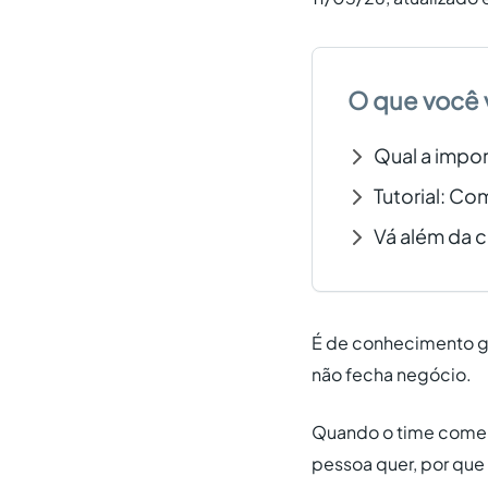
O que você 
Qual a impor
Tutorial: Co
Vá além da 
É de conhecimento g
não fecha negócio.
Quando o time comerc
pessoa quer, por que 