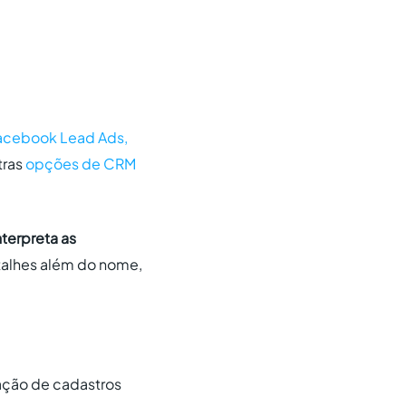
Facebook Lead Ads,
tras
opções de CRM
terpreta as
alhes além do nome,
ção de cadastros