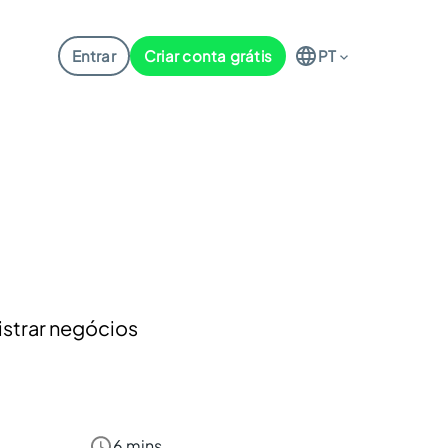
Entrar
Criar conta grátis
PT
gistrar negócios
6 mins