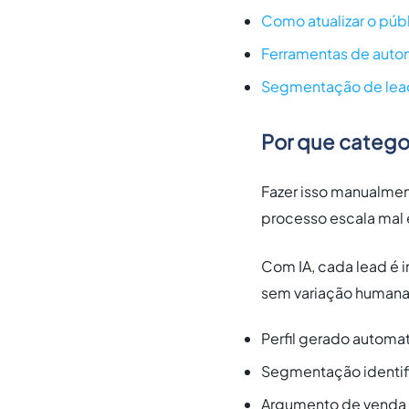
Como atualizar o púb
Ferramentas de autom
Segmentação de lead
Por que categor
Fazer isso manualment
processo escala mal
Com IA, cada lead é 
sem variação humana. 
Perfil gerado autom
Segmentação identif
Argumento de venda 