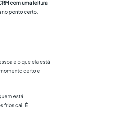
CRM com uma leitura
 no ponto certo.
essoa e o que ela está
 momento certo e
 quem está
frios cai. É