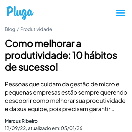
Blog
/
Produtividade
Tutoriais
Como melhorar a
Produtividade
produtividade: 10 hábitos
Novidades da Pluga
de sucesso!
Casos de sucesso
Pessoas que cuidam da gestão de micro e
pequenas empresas estão sempre querendo
Outros
descobrir como melhorar sua produtividade
e da sua equipe, pois precisam garantir…
Entrar
Marcus Ribeiro
12/09/22
, atualizado em:
05/01/26