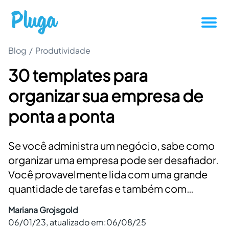
Blog
/
Produtividade
Tutoriais
30 templates para
Produtividade
organizar sua empresa de
Novidades da Pluga
ponta a ponta
Casos de sucesso
Se você administra um negócio, sabe como
organizar uma empresa pode ser desafiador.
Outros
Você provavelmente lida com uma grande
quantidade de tarefas e também com…
Entrar
Mariana Grojsgold
06/01/23
, atualizado em:
06/08/25