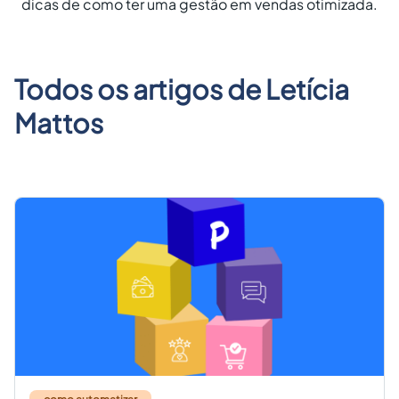
dicas de como ter uma gestão em vendas otimizada.
Criar conta grátis
PT
Todos os artigos de
Letícia
Mattos