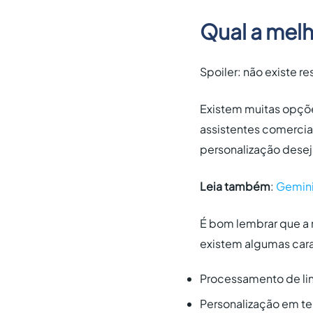
Qual a melh
Spoiler: não existe re
Existem muitas opç
assistentes comerciai
personalização dese
Leia também
:
Gemini
É bom lembrar que a 
existem algumas carac
Processamento de li
Personalização em t