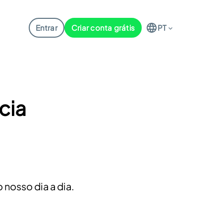
Entrar
Criar conta grátis
PT
cia
o nosso dia a dia.