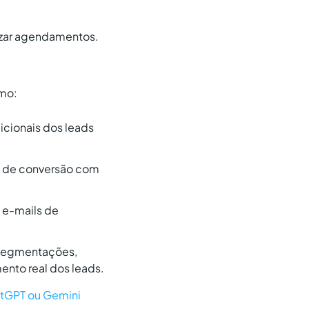
lizar agendamentos.
omo:
icionais dos leads
ce de conversão com
 e-mails de
o segmentações,
nto real dos leads.
atGPT ou Gemini