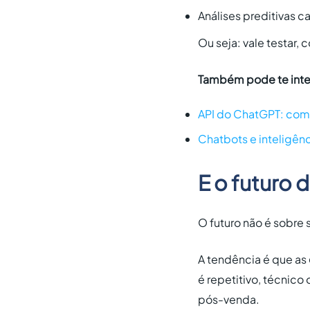
Análises preditivas c
Ou seja: vale testar,
Também pode te inte
API do ChatGPT: como 
Chatbots e inteligên
E o futuro 
O futuro não é sobre 
A tendência é que as
é repetitivo, técnic
pós-venda.