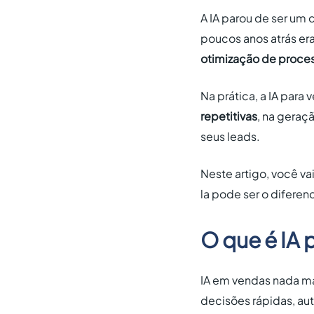
A IA parou de ser um c
poucos anos atrás er
otimização de proce
Na prática, a IA para
repetitivas
, na geraç
seus leads.
Neste artigo, você va
la pode ser o diferen
O que é IA 
IA em vendas nada ma
decisões rápidas, aut