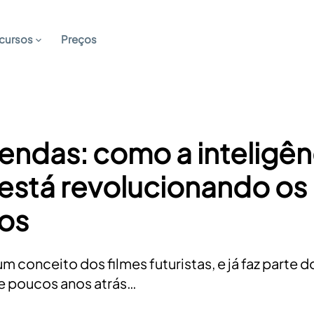
cursos
Preços
vendas: como a inteligên
al está revolucionando os
dos
um conceito dos filmes futuristas, e já faz parte d
e poucos anos atrás…