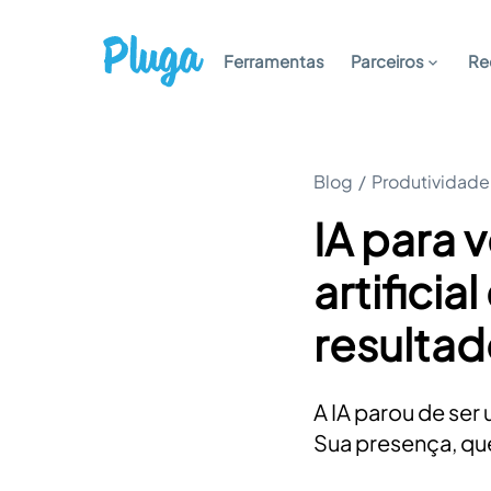
Ferramentas
Parceiros
Re
Blog
/
Produtividade
IA para 
artifici
resulta
A IA parou de ser 
Sua presença, qu