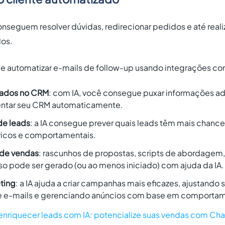
onseguem resolver dúvidas, redirecionar pedidos e até rea
los.
e automatizar e-mails de follow-up usando integrações c
dados no CRM
: com IA, você consegue puxar informações ad
mentar seu CRM automaticamente.
de leads
: a IA consegue prever quais leads têm mais chan
ricos e comportamentais.
 de vendas
: rascunhos de propostas, scripts de abordagem,
o pode ser gerado (ou ao menos iniciado) com ajuda da IA.
ting
: a IA ajuda a criar campanhas mais eficazes, ajustand
e e-mails e gerenciando anúncios com base em comportame
nriquecer leads com IA: potencialize suas vendas com Ch