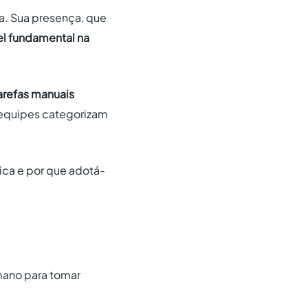
dia. Sua presença, que
l fundamental na
arefas manuais
s equipes categorizam
tica e por que adotá-
mano para tomar