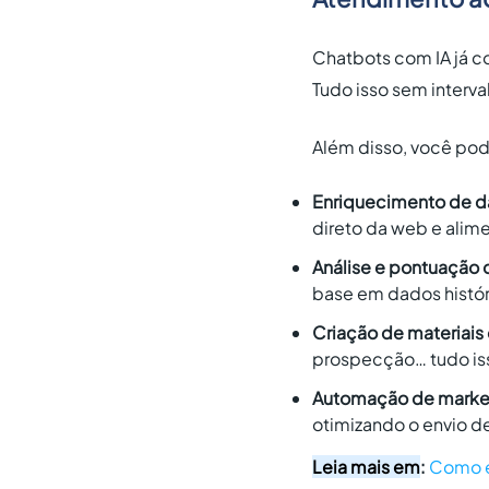
Chatbots com IA já c
Tudo isso sem interva
Além disso, você pod
Enriquecimento de 
direto da web e ali
Análise e pontuação 
base em dados histó
Criação de materiais
prospecção… tudo iss
Automação de marke
otimizando o envio d
Leia mais em
:
Como e