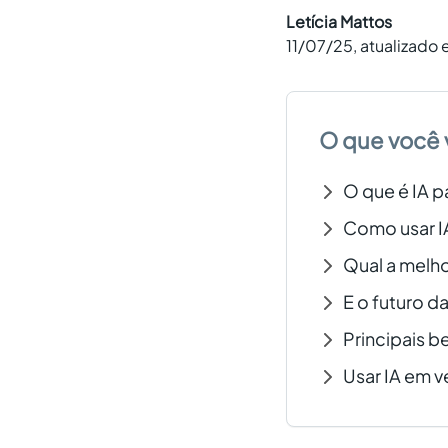
Letícia Mattos
11/07/25
, atualizado
O que você 
O que é IA p
Como usar I
Qual a melho
E o futuro d
Principais b
Usar IA em v