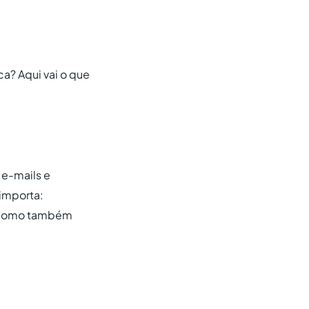
ca? Aqui vai o que
e-mails e
 importa:
s como também