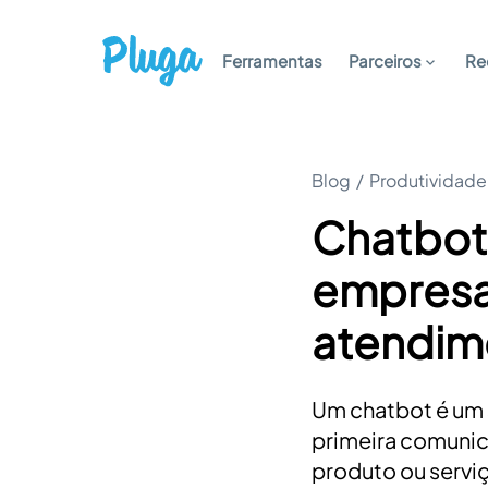
Ferramentas
Parceiros
Re
Blog
/
Produtividade
Chatbots 
empresa
atendime
Um chatbot é um 
primeira comuni
produto ou serviç