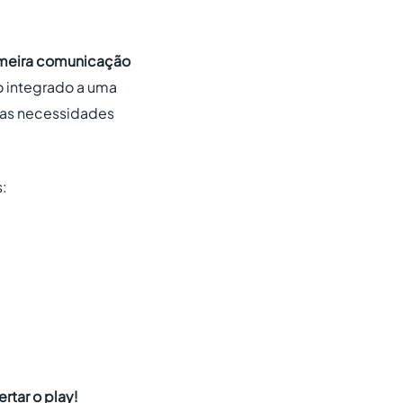
rimeira comunicação
 integrado a uma
ir as necessidades
:
ertar o play!