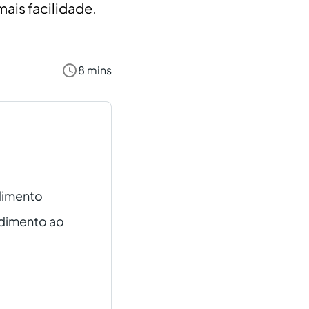
ais facilidade.
8 mins
ndimento
ndimento ao