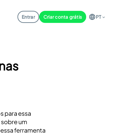
Entrar
Criar conta grátis
PT
 nas
s para essa
 sobre um
l essa ferramenta