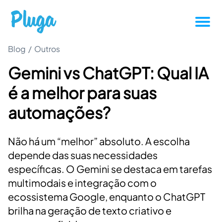
Blog
/
Outros
Tutoriais
Gemini vs ChatGPT: Qual IA
Produtividade
é a melhor para suas
Novidades da Pluga
automações?
Casos de sucesso
Não há um “melhor” absoluto. A escolha
depende das suas necessidades
Outros
específicas. O Gemini se destaca em tarefas
multimodais e integração com o
ecossistema Google, enquanto o ChatGPT
Entrar
brilha na geração de texto criativo e