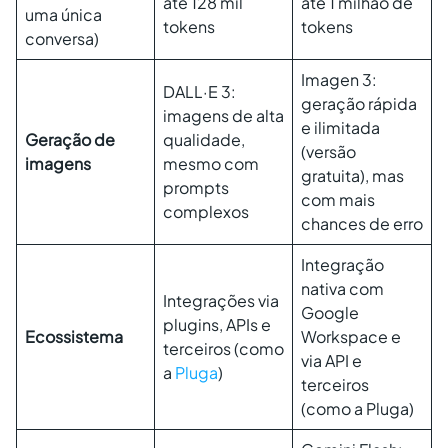
até 128 mil
até 1 milhão de
uma única
tokens
tokens
conversa)
Imagen 3:
DALL·E 3:
geração rápida
imagens de alta
e ilimitada
Geração de
qualidade,
(versão
imagens
mesmo com
gratuita), mas
prompts
com mais
complexos
chances de erro
Integração
nativa com
Integrações via
Google
plugins, APIs e
Ecossistema
Workspace e
terceiros (como
via API e
a
Pluga
)
terceiros
(como a Pluga)