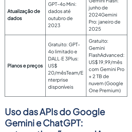
Gemini Flash:
GPT-4o Mini:
junho de
Atualização de
dados até
2024Gemini
dados
outubro de
Pro: janeiro de
2023
2025
Gratuito:
Gratuito: GPT-
Gemini
4o limitado e
FlashAdvanced:
DALL·E 3Plus:
US$ 19,99/mês
Planos e preços
US$
com Gemini Pro
20/mêsTeam/E
+ 2 TB de
nterprise
nuvem (Google
disponíveis
One Premium)
Uso das APIs do Google
Gemini e ChatGPT: