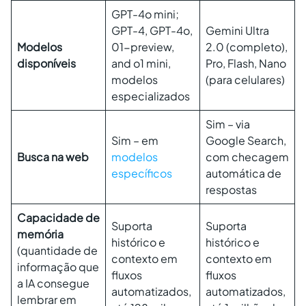
GPT-4o mini;
GPT-4, GPT-4o,
Gemini Ultra
Modelos
01-preview,
2.0 (completo),
disponíveis
and o1 mini,
Pro, Flash, Nano
modelos
(para celulares)
especializados
Sim – via
Sim – em
Google Search,
Busca na web
modelos
com checagem
específicos
automática de
respostas
Capacidade de
Suporta
Suporta
memória
histórico e
histórico e
(quantidade de
contexto em
contexto em
informação que
fluxos
fluxos
a IA consegue
automatizados,
automatizados,
lembrar em