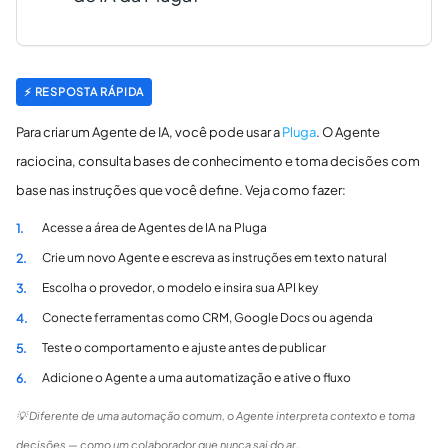
⚡ RESPOSTA RÁPIDA
Para criar um Agente de IA, você pode usar a
Pluga
. O Agente
raciocina, consulta bases de conhecimento e toma decisões com
base nas instruções que você define. Veja como fazer:
Acesse a área de Agentes de IA na Pluga
1.
Crie um novo Agente e escreva as instruções em texto natural
2.
Escolha o provedor, o modelo e insira sua API key
3.
Conecte ferramentas como CRM, Google Docs ou agenda
4.
Teste o comportamento e ajuste antes de publicar
5.
Adicione o Agente a uma automatização e ative o fluxo
6.
💡 Diferente de uma automação comum, o Agente interpreta contexto e toma
decisões — como um colaborador que nunca sai do ar.