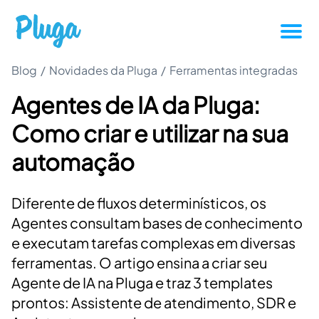
Blog
/
Novidades da Pluga
Tutoriais
/
Ferramentas integradas
Agentes de IA da Pluga:
Produtividade
Como criar e utilizar na sua
Novidades da Pluga
automação
Casos de sucesso
Diferente de fluxos determinísticos, os
Agentes consultam bases de conhecimento
Outros
e executam tarefas complexas em diversas
ferramentas. O artigo ensina a criar seu
Agente de IA na Pluga e traz 3 templates
Entrar
prontos: Assistente de atendimento, SDR e