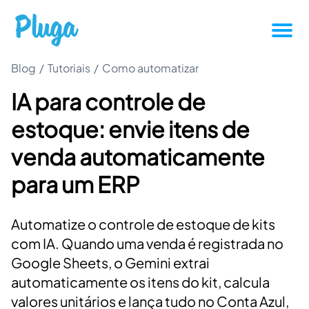
Blog
/
Tutoriais
/
Como automatizar
Tutoriais
IA para controle de
Produtividade
estoque: envie itens de
Novidades da Pluga
venda automaticamente
para um ERP
Casos de sucesso
Automatize o controle de estoque de kits
Outros
com IA. Quando uma venda é registrada no
Google Sheets, o Gemini extrai
Entrar
automaticamente os itens do kit, calcula
valores unitários e lança tudo no Conta Azul,