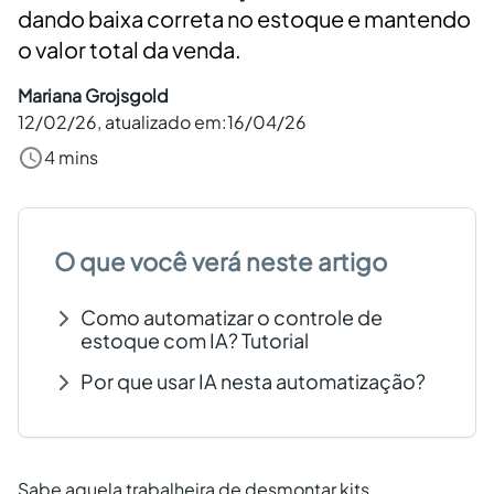
dando baixa correta no estoque e mantendo
Criar conta grátis
o valor total da venda.
Mariana Grojsgold
PT
12/02/26
, atualizado em:
16/04/26
4 mins
O que você verá neste artigo
Como automatizar o controle de
estoque com IA? Tutorial
Por que usar IA nesta automatização?
Sabe aquela trabalheira de desmontar kits