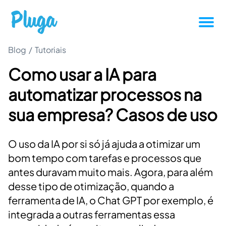
Blog
/
Tutoriais
Tutoriais
Como usar a IA para
Produtividade
automatizar processos na
Novidades da Pluga
sua empresa? Casos de uso
Casos de sucesso
O uso da IA por si só já ajuda a otimizar um
bom tempo com tarefas e processos que
Outros
antes duravam muito mais. Agora, para além
desse tipo de otimização, quando a
ferramenta de IA, o Chat GPT por exemplo, é
Entrar
integrada a outras ferramentas essa