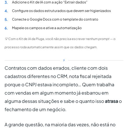
Adicione o Kit de IA com a ação “Extrair dados”
3.
Configure os dados estruturados que devem ser higienizados
4.
Conecte o Google Docs com o template do contrato
5.
Mapeie os campos e ative a automatização
6.
💡 Com o Kit de IA da Pluga, você não precisa escrever nenhum prompt — o
processo roda automaticamente assim que os dados chegam.
⚡
Contratos com dados errados, cliente com dois
cadastros diferentes no CRM, nota fiscal rejeitada
porque o CNPJ estava incompleto… Quem trabalha
com vendas em algum momento já esbarrou em
alguma dessas situações e sabe o quanto isso
atrasa
o
fechamento de um negócio.
A grande questão, na maioria das vezes, não está no