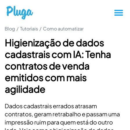
Blog
/
Tutoriais
/
Como automatizar
Tutoriais
Higienização de dados
Produtividade
cadastrais com IA: Tenha
Novidades da Pluga
contratos de venda
emitidos com mais
Casos de sucesso
agilidade
Outros
Dados cadastrais errados atrasam
contratos, geram retrabalho e passam uma
Entrar
impressão ruim para quem está do outro