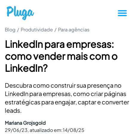
Blog
/
Produtividade
/
Tutoriais
Para agências
LinkedIn para empresas:
Produtividade
como vender mais com o
Novidades da Pluga
LinkedIn?
Casos de sucesso
Descubra como construir sua presença no
LinkedIn para empresas, como criar páginas
Outros
estratégicas para engajar, captar e converter
leads.
Entrar
Mariana Grojsgold
29/06/23
, atualizado em:
14/08/25