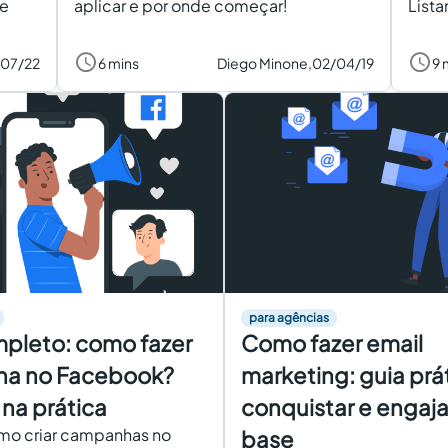
de
aplicar e por onde começar!
Lista
/07/22
6 mins
Diego Minone,
02/04/19
9 
para agências
pleto: como fazer
Como fazer email
a no Facebook?
marketing: guia prá
na prática
conquistar e engaja
mo criar campanhas no
base