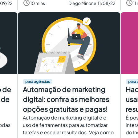
/09/22
10 mins
Diego Minone,
11/08/22
11
para agências
para 
o de
Automação de marketing
Hac
 de
digital: confira as melhores
usa
opções gratuitas e pagas!
res
Automação de marketing digital é o
É pos
todas
uso de ferramentas para automatizar
inte
tarefas e escalar resultados. Veja como
do In