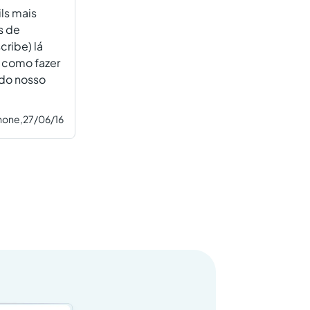
ls mais
s de
ribe) lá
 como fazer
do nosso
none,
27/06/16