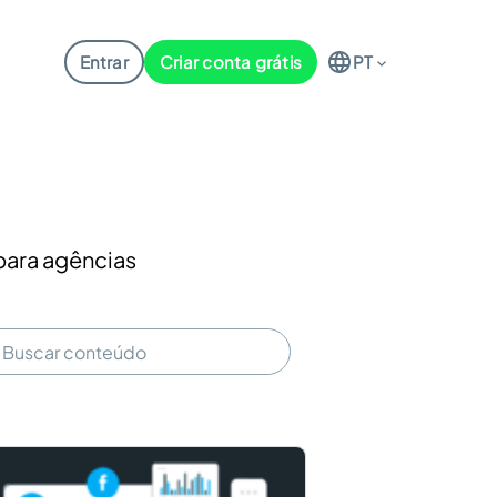
Entrar
Criar conta grátis
PT
 para agências