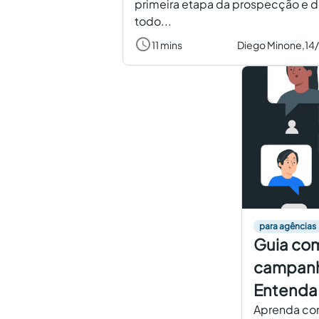
primeira etapa da prospecção e 
todo...
11 mins
Diego Minone,
14
para agências
Guia com
campanh
Entenda 
Aprenda co