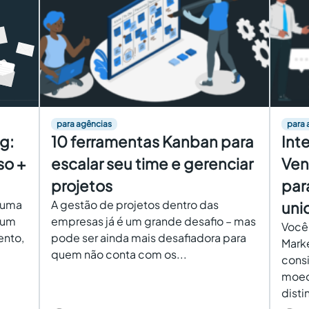
para agências
para 
g:
10 ferramentas Kanban para
Int
so +
escalar seu time e gerenciar
Ven
projetos
par
 uma
A gestão de projetos dentro das
uni
 um
empresas já é um grande desafio – mas
Você 
ento,
pode ser ainda mais desafiadora para
Mark
quem não conta com os...
cons
moed
disti