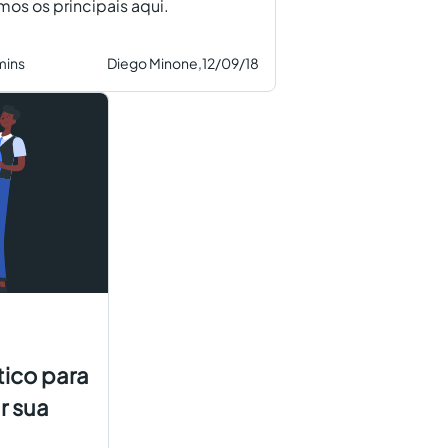
mos os principais aqui.
mins
Diego Minone,
12/09/18
tico para
r sua