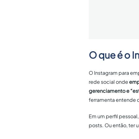
O que é o 
O Instagram para em
rede social onde
emp
gerenciamento e “est
ferramenta entende q
Em um perfil pessoal
posts. Ou então, ter 