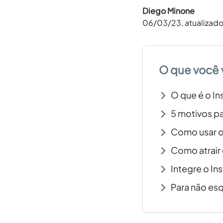
Diego Minone
06/03/23
, atualizad
O que você 
O que é o I
5 motivos pa
Como usar o
Como atrair 
Integre o In
Para não es