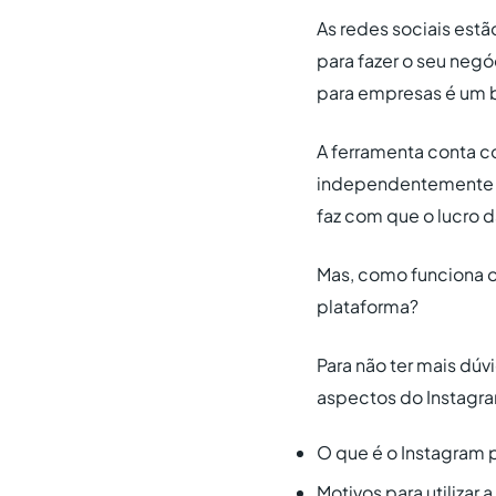
As redes sociais est
para fazer o seu negó
para empresas é um 
A ferramenta conta c
independentemente d
faz com que o lucro 
Mas, como funciona 
plataforma?
Para não ter mais dú
aspectos do Instagra
O que é o Instagram 
Motivos para utilizar 