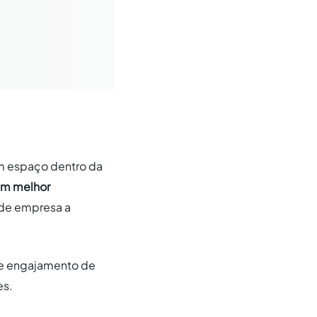
m espaço dentro da
um melhor
l de empresa a
de engajamento de
es.