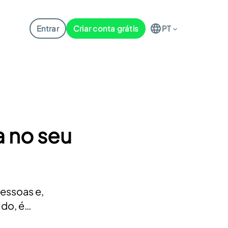
Entrar
Criar conta grátis
PT
a no seu
essoas e,
ido, é…