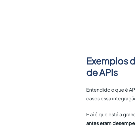
Exemplos d
de APIs
Entendido o que é API
casos essa integraçã
E aí é que está a gra
antes eram desempen