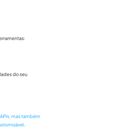
ferramentas:
dades do seu
e APIs, mas também
ustomizável,