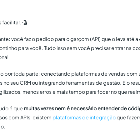
acilitar. 🧐
te: você faz o pedido para o garçom (API) que o leva até a 
rontinho para você. Tudo isso sem você precisar entrar na c
ona!
stão por toda parte: conectando plataformas de vendas com 
s no seu CRM ou integrando ferramentas de gestão. E o res
gilizados, menos erros e mais tempo para focar no que rea
tudo é que
muitas vezes nem é necessário entender de cód
ssos com APIs, existem
plataformas de integração
que fazem
ão.