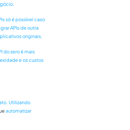
egócio.
Is só é possível caso
grar APIs de outra
licativos originais.
I do zero é mais
lexidade e os custos
ato. Utilizando
gue
automatizar