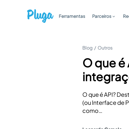
Ferramentas
Parceiros
Re
Blog
/
Outros
O que é 
integra
O que é API? Dest
(ou Interface de 
como…