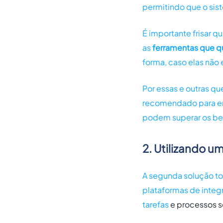
permitindo que o si
É importante frisar q
as
ferramentas que qu
forma, caso elas não 
Por essas e outras qu
recomendado para e
podem superar os be
2. Utilizando u
A segunda solução tor
plataformas de inte
tarefas
e processos s