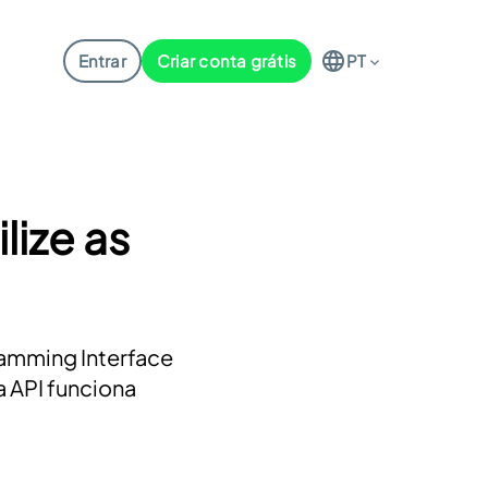
Entrar
Criar conta grátis
PT
lize as
gramming Interface
a API funciona