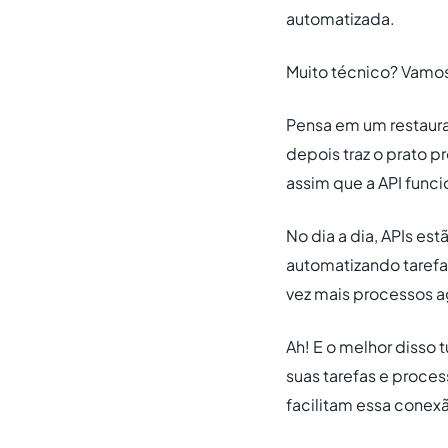
automatizada.
Muito técnico? Vamos f
Pensa em um restauran
depois traz o prato p
assim que a API funci
No dia a dia, APIs e
automatizando tarefa
vez mais processos a
Ah! E o melhor disso 
suas tarefas e proce
facilitam essa conex