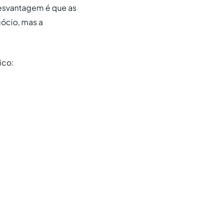
 desvantagem é que as
ócio, mas a
ico: