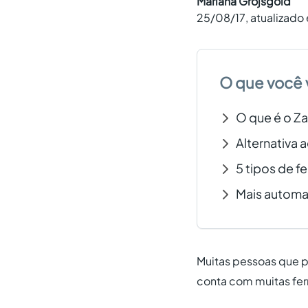
Mariana Grojsgold
25/08/17
, atualizado
O que você 
O que é o Za
Alternativa 
5 tipos de f
Mais automat
Muitas pessoas que pr
conta com muitas ferr