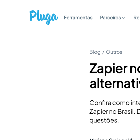
Ferramentas
Parceiros
Re
Blog
/
Outros
Zapier no
alternat
Confira como inte
Zapier no Brasil.
questões.