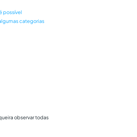
é possível
s algumas
categorias
 queira observar todas