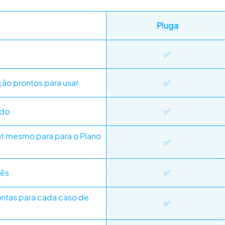
Pluga
✅
ão prontos para usar
✅
ado
✅
t mesmo para para o Plano
✅
uês
✅
ntas para cada caso de
✅