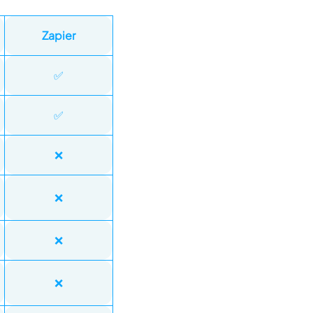
Zapier
✅
✅
❌
❌
❌
❌