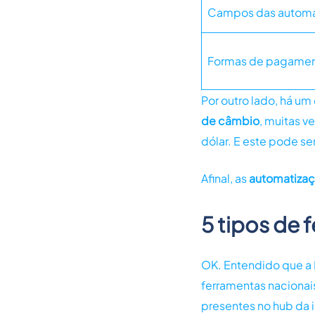
Campos das automa
Formas de pagame
Por outro lado, há u
de câmbio
, muitas v
dólar. E este pode se
Afinal, as
automatizaç
5 tipos de 
OK. Entendido que a P
ferramentas nacionais
presentes no hub da i