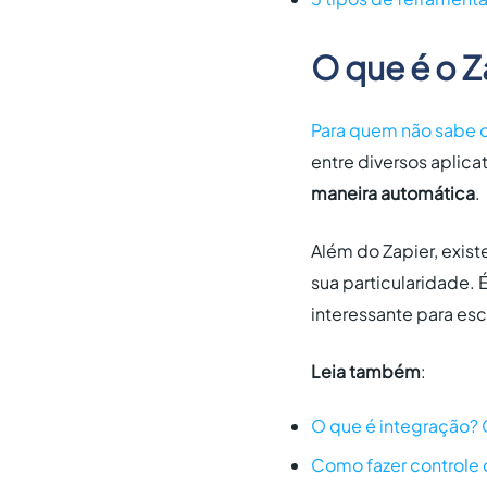
O que é o Z
Para quem não sabe o 
entre diversos aplica
maneira automática
.
Além do Zapier, exis
sua particularidade. 
interessante para esc
Leia também
:
O que é integração? 
Como fazer controle 