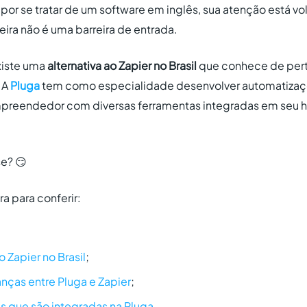
 por se tratar de um software em inglês, sua atenção está 
eira não é uma barreira de entrada.
xiste uma
alternativa ao Zapier no Brasil
que conhece de pert
. A
Pluga
tem como especialidade desenvolver automatiza
reendedor com diversas ferramentas integradas em seu hu
se? 😏
ra para conferir:
o Zapier no Brasil
;
nças entre Pluga e Zapier
;
as que são integradas na Pluga
.