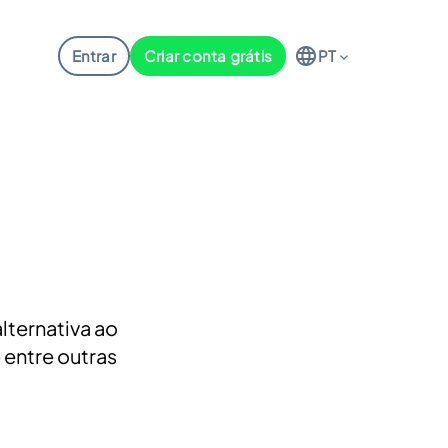
Entrar
Criar conta grátis
PT
lternativa ao
 entre outras