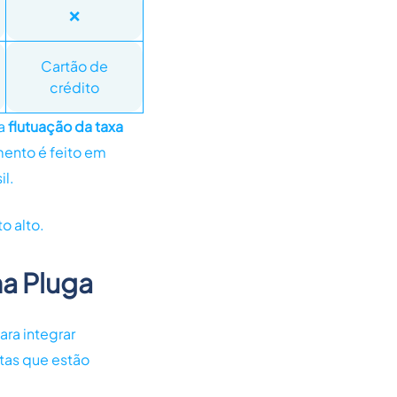
❌
Cartão de
crédito
 a
flutuação da taxa
mento é feito em
il.
o alto.
na Pluga
ara integrar
ntas que estão