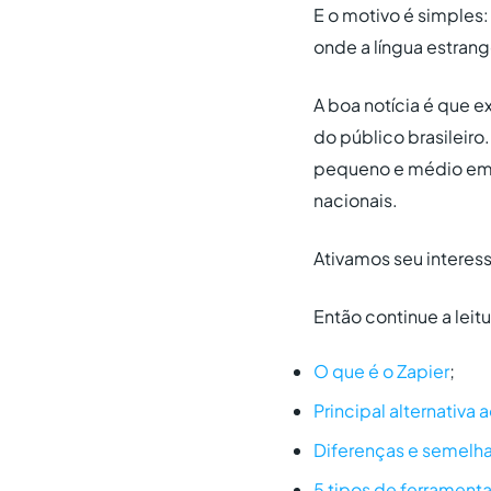
E o motivo é simples:
onde a língua estrang
A boa notícia é que e
do público brasileiro
pequeno e médio emp
nacionais.
Ativamos seu interes
Então continue a leitu
O que é o Zapier
;
Principal alternativa a
Diferenças e semelha
5 tipos de ferrament