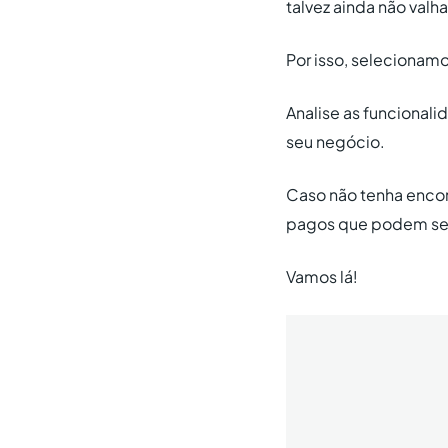
talvez ainda não val
Por isso, selecionamos
Analise as funcional
seu negócio.
Caso não tenha encon
pagos que podem ser
Vamos lá!