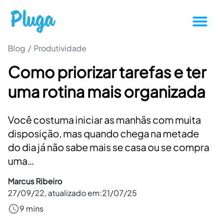
Blog
/
Produtividade
Tutoriais
Como priorizar tarefas e ter
Produtividade
uma rotina mais organizada
Novidades da Pluga
Você costuma iniciar as manhãs com muita
Casos de sucesso
disposição, mas quando chega na metade
do dia já não sabe mais se casa ou se compra
uma…
Outros
Marcus Ribeiro
27/09/22
, atualizado em:
21/07/25
Entrar
9 mins