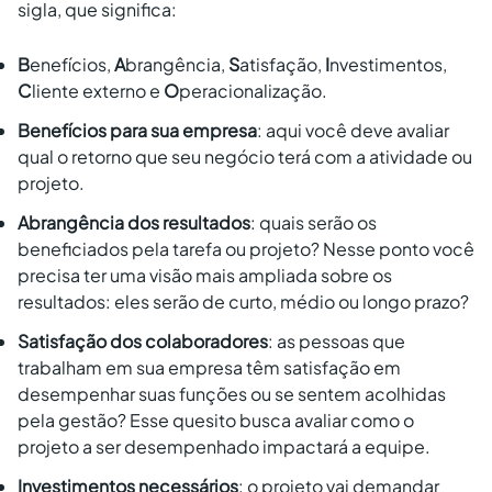
sigla, que significa:
B
enefícios,
A
brangência,
S
atisfação,
I
nvestimentos,
C
liente externo e
O
peracionalização.
Benefícios para sua empresa
: aqui você deve avaliar
qual o retorno que seu negócio terá com a atividade ou
projeto.
Abrangência dos resultados
: quais serão os
beneficiados pela tarefa ou projeto? Nesse ponto você
precisa ter uma visão mais ampliada sobre os
resultados: eles serão de curto, médio ou longo prazo?
Satisfação dos colaboradores
: as pessoas que
trabalham em sua empresa têm satisfação em
desempenhar suas funções ou se sentem acolhidas
pela gestão? Esse quesito busca avaliar como o
projeto a ser desempenhado impactará a equipe.
Investimentos necessários
: o projeto vai demandar