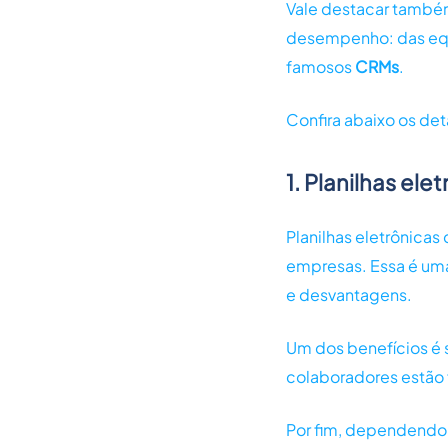
Vale destacar també
desempenho: das equi
famosos
CRMs
.
Confira abaixo os de
1. Planilhas ele
Planilhas eletrônica
empresas. Essa é um
e desvantagens.
Um dos benefícios é s
colaboradores estão 
Por fim, dependendo 