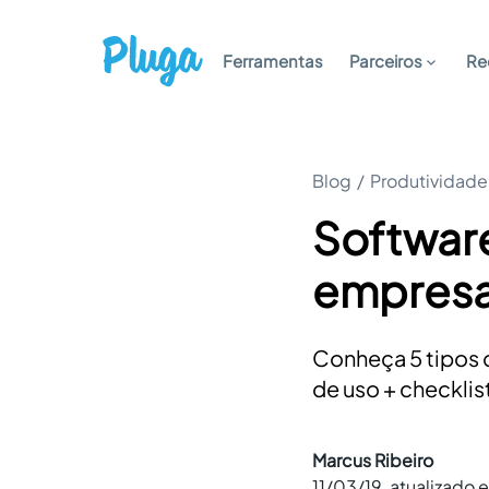
Ferramentas
Parceiros
Re
Blog
/
Produtividade
Softwar
empresas
Conheça 5 tipos 
de uso + checklis
Marcus Ribeiro
11/03/19
, atualizado 