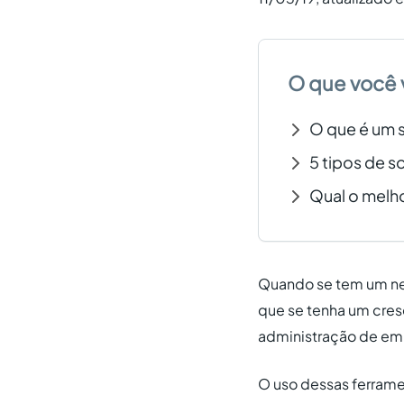
O que você 
O que é um s
5 tipos de 
Qual o melh
Quando se tem um ne
que se tenha um cres
administração de em
O uso dessas ferrame