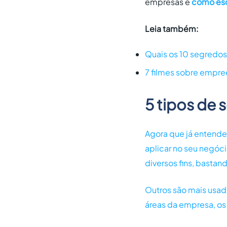
empresas e
como esc
Leia também:
Quais os 10 segredo
7 filmes sobre empre
5 tipos de
Agora que já entendeu
aplicar no seu negóc
diversos fins, bastan
Outros são mais usa
áreas da empresa, o