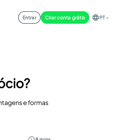
Entrar
Criar conta grátis
PT
ócio?
ntagens e formas
8 mins