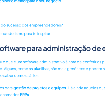
olher o melhor para o seu negócio
.
s do sucesso dos empreendedores?
endedorismo para te inspirar
 software para administração de
 o que é um software administrativo é hora de conferir os pr
io. Alguns, como as
planilhas
, são mais genéricos e podem 
do saber como usá-los.
dos para
gestão de projetos e equipes
. Há ainda aqueles qu
s chamados
ERPs
.