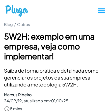
Blog
/
Outros
Tutoriais
5W2H: exemplo em uma
Produtividade
empresa, veja como
Novidades da Pluga
implementar!
Casos de sucesso
Saiba de forma prática e detalhada como
gerenciar os projetos da sua empresa
Outros
utilizando a metodologia 5W2H.
Marcus Ribeiro
Entrar
24/09/19
, atualizado em:
01/10/25
8 mins