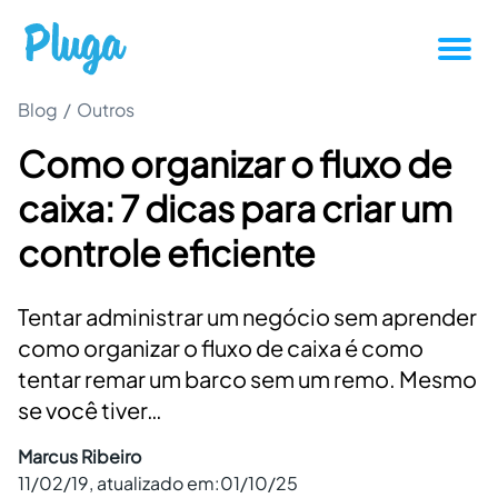
Blog
/
Outros
Tutoriais
Como organizar o fluxo de
Produtividade
caixa: 7 dicas para criar um
Novidades da Pluga
controle eficiente
Casos de sucesso
Tentar administrar um negócio sem aprender
como organizar o fluxo de caixa é como
Outros
tentar remar um barco sem um remo. Mesmo
se você tiver…
Entrar
Marcus Ribeiro
11/02/19
, atualizado em:
01/10/25