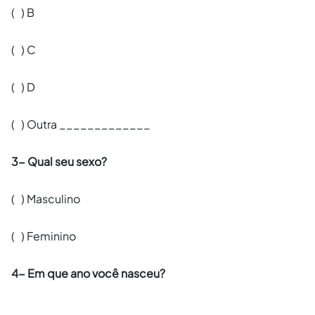
( ) B
( ) C
( ) D
( ) Outra _____________
3- Qual seu sexo?
( ) Masculino
( ) Feminino
4- Em que ano você nasceu?
________________