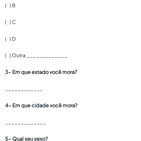
( ) B
( ) C
( ) D
( ) Outra _____________
3- Em que estado você mora?
____________
4- Em que cidade você mora?
_____________
5- Qual seu sexo?