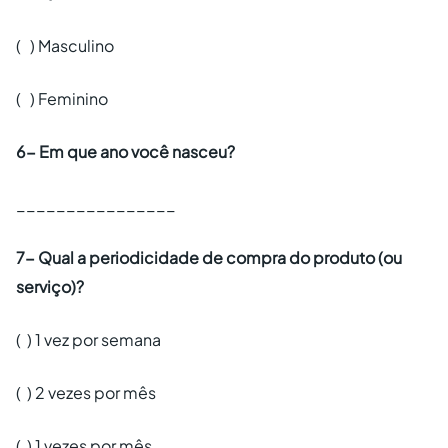
( ) Masculino
( ) Feminino
6- Em que ano você nasceu?
________________
7- Qual a periodicidade de compra do produto (ou
serviço)?
( ) 1 vez por semana
( ) 2 vezes por mês
( ) 1 vezes por mês