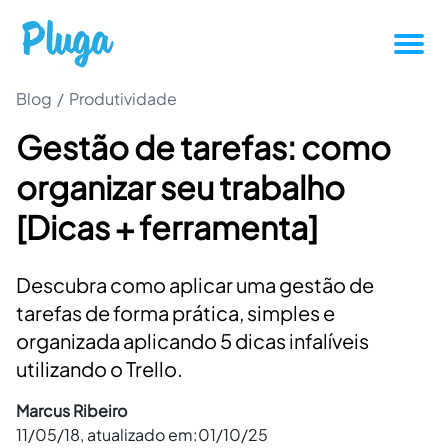
Blog
/
Produtividade
Tutoriais
Gestão de tarefas: como
Produtividade
organizar seu trabalho
Novidades da Pluga
[Dicas + ferramenta]
Casos de sucesso
Descubra como aplicar uma gestão de
tarefas de forma prática, simples e
Outros
organizada aplicando 5 dicas infalíveis
utilizando o Trello.
Entrar
Marcus Ribeiro
11/05/18
, atualizado em:
01/10/25