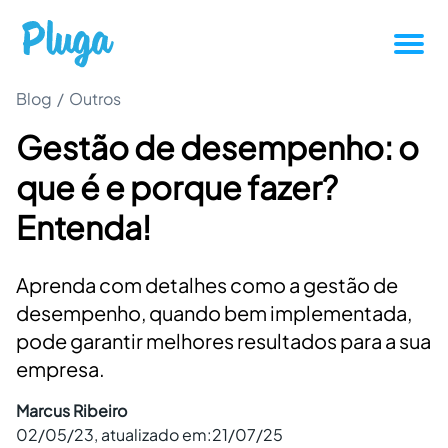
Blog
/
Outros
Tutoriais
Gestão de desempenho: o
Produtividade
que é e porque fazer?
Novidades da Pluga
Entenda!
Casos de sucesso
Aprenda com detalhes como a gestão de
desempenho, quando bem implementada,
Outros
pode garantir melhores resultados para a sua
empresa.
Entrar
Marcus Ribeiro
02/05/23
, atualizado em:
21/07/25