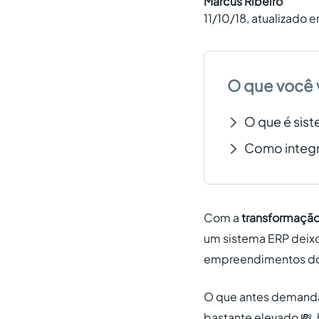
Marcus Ribeiro
11/10/18
, atualizado 
O que você 
O que é sis
Como integr
Com a
transformação 
um sistema ERP deixo
empreendimentos dos 
O que antes demanda
bastante elevado 💸,