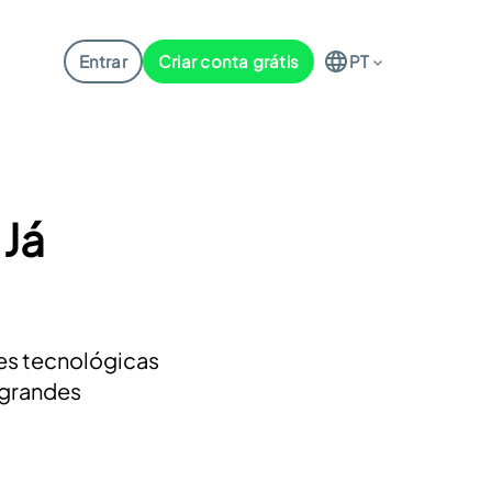
Entrar
Criar conta grátis
PT
 Já
es tecnológicas
 grandes