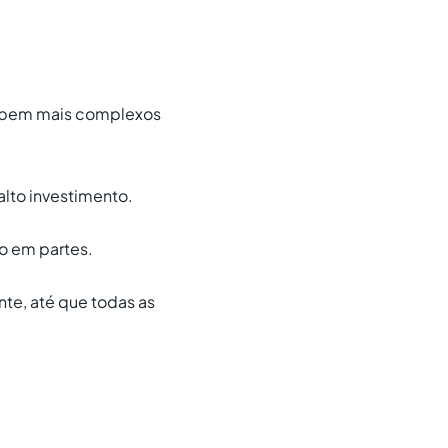
o bem mais complexos
lto investimento.
o em partes.
nte, até que todas as