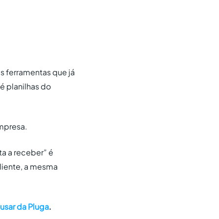
s ferramentas que já
 planilhas do
empresa.
a a receber” é
liente, a mesma
usar da Pluga
.