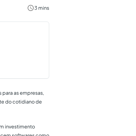
3 mins
s para as empresas,
te do cotidiano de
um investimento
ecem softwares como