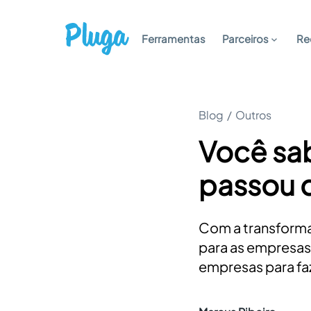
Ferramentas
Parceiros
Re
Blog
/
Outros
Você sab
passou d
Com a transforma
para as empresas
empresas para fa