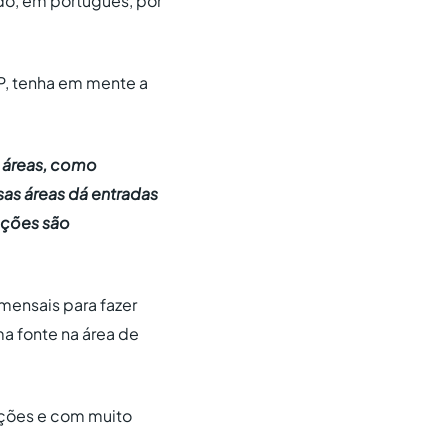
ido, em português, por
RP, tenha em mente a
 áreas, como
as áreas dá entradas
ações são
mensais para fazer
ma fonte na área de
ações e com muito