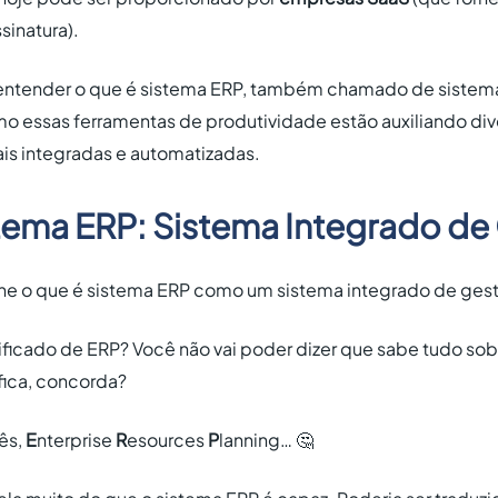
sinatura).
 entender o que é sistema ERP, também chamado de sistem
mo essas ferramentas de produtividade estão auxiliando di
is integradas e automatizadas.
stema ERP: Sistema Integrado de
ne o que é sistema ERP como um sistema integrado de ges
ificado de ERP? Você não vai poder dizer que sabe tudo sob
ifica, concorda?
lês,
E
nterprise
R
esources
P
lanning… 🤔