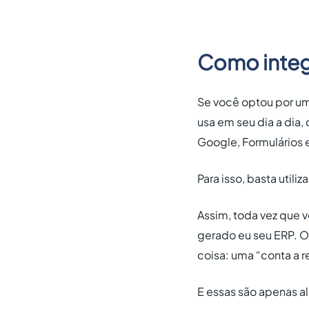
Como integ
Se você optou por um
usa em seu dia a dia
Google, Formulários 
Para isso, basta utili
Assim, toda vez que 
gerado eu seu ERP. 
coisa: uma “conta a r
E essas são apenas 