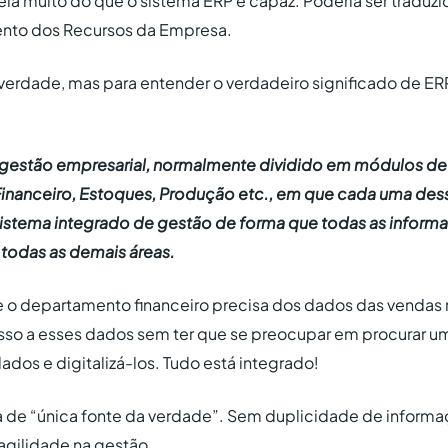
ela muito do que o sistema ERP é capaz. Poderia ser traduz
nto dos Recursos da Empresa.
r verdade, mas para entender o verdadeiro significado de E
 gestão empresarial, normalmente dividido em módulos de
nanceiro, Estoques, Produção etc., em que cada uma dess
istema integrado de gestão de forma que todas as inform
todas as demais áreas.
se o departamento financeiro precisa dos dados das vendas 
cesso a esses dados sem ter que se preocupar em procurar u
ados e digitalizá-los. Tudo está integrado!
a de “única fonte da verdade”. Sem duplicidade de inform
agilidade na gestão.