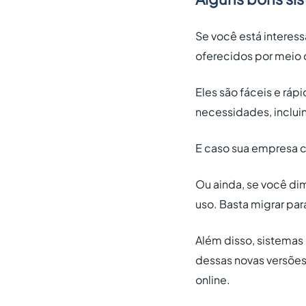
Se você está interes
oferecidos por meio 
Eles são fáceis e ráp
necessidades, inclui
E caso sua empresa c
Ou ainda, se você di
uso. Basta migrar pa
Além disso, sistemas
dessas novas versões.
online.