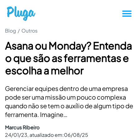
Blog
/
Outros
Tutoriais
Asana ou Monday? Entenda
Produtividade
o que são as ferramentas e
Novidades da Pluga
escolha a melhor
Casos de sucesso
Gerenciar equipes dentro de uma empresa
pode ser uma missão um pouco complexa
Outros
quando não se tem o auxílio de algum tipo de
ferramenta. Imagine…
Entrar
Marcus Ribeiro
24/01/23
, atualizado em:
06/08/25