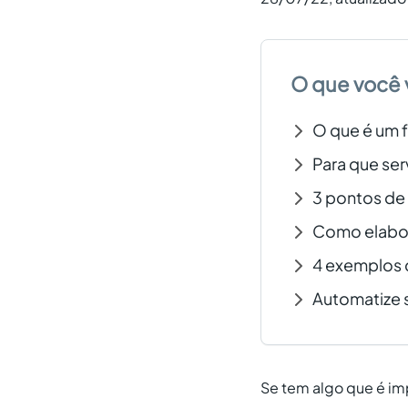
O que você 
O que é um 
Para que ser
3 pontos de 
Como elabor
4 exemplos d
Automatize s
Se tem algo que é im