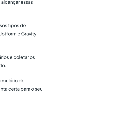
 alcançar essas
sos tipos de
Jotform e Gravity
rios e coletar os
do.
ormulário de
nta certa para o seu