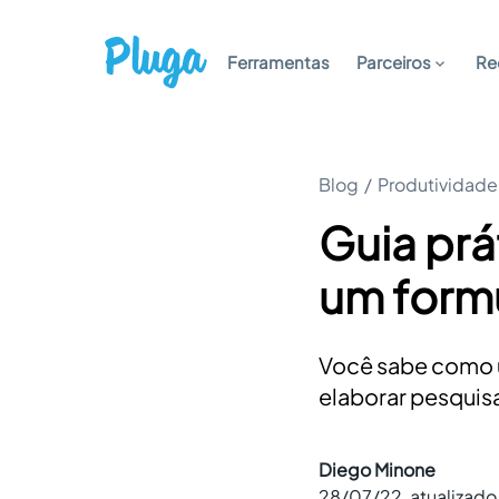
Ferramentas
Parceiros
Re
Blog
/
Produtividade
Guia prá
um formu
Você sabe como u
elaborar pesquisa
Diego Minone
28/07/22
, atualizad