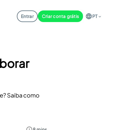
Entrar
Criar conta grátis
PT
aborar
te? Saiba como
8 mins