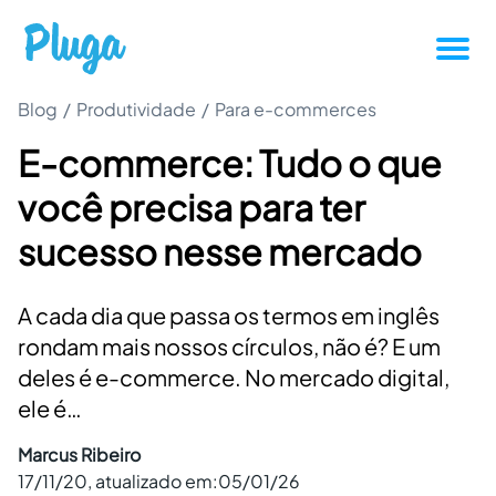
Blog
/
Produtividade
/
Tutoriais
Para e-commerces
E-commerce: Tudo o que
Produtividade
você precisa para ter
Novidades da Pluga
sucesso nesse mercado
Casos de sucesso
A cada dia que passa os termos em inglês
rondam mais nossos círculos, não é? E um
Outros
deles é e-commerce. No mercado digital,
ele é…
Entrar
Marcus Ribeiro
17/11/20
, atualizado em:
05/01/26