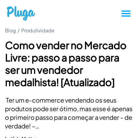
Blog
/
Produtividade
Tutoriais
Como vender no Mercado
Produtividade
Livre: passo a passo para
Novidades da Pluga
ser um vendedor
medalhista! [Atualizado]
Casos de sucesso
Ter um e-commerce vendendo os seus
Outros
produtos pode ser ótimo, mas esse é apenas
o primeiro passo para começar a vender – de
Entrar
verdade! –…