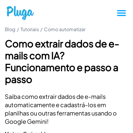
Blog
/
Tutoriais
/
Como automatizar
Tutoriais
Como extrair dados de e-
Produtividade
mails com IA?
Novidades da Pluga
Funcionamento e passo a
passo
Casos de sucesso
Saiba como extrair dados de e-mails
Outros
automaticamente e cadastrá-los em
planilhas ou outras ferramentas usando o
Entrar
Google Gemini!