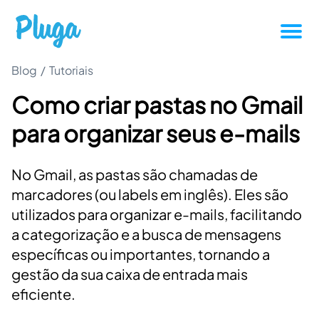
Blog
/
Tutoriais
Tutoriais
Como criar pastas no Gmail
Produtividade
para organizar seus e-mails
Novidades da Pluga
No Gmail, as pastas são chamadas de
Casos de sucesso
marcadores (ou labels em inglês). Eles são
utilizados para organizar e-mails, facilitando
a categorização e a busca de mensagens
Outros
específicas ou importantes, tornando a
gestão da sua caixa de entrada mais
Entrar
eficiente.