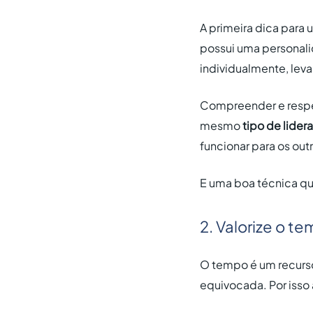
A primeira dica para
possui uma personalid
individualmente, lev
Compreender e respei
mesmo
tipo de lider
funcionar para os out
E uma boa técnica qu
2. Valorize o t
O tempo é um recurs
equivocada. Por isso