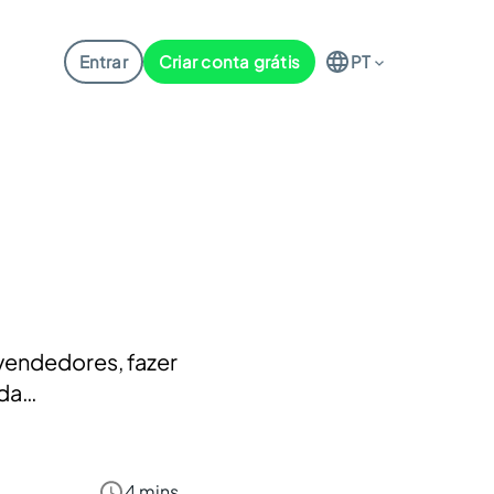
Entrar
Criar conta grátis
PT
 vendedores, fazer
 da…
4 mins