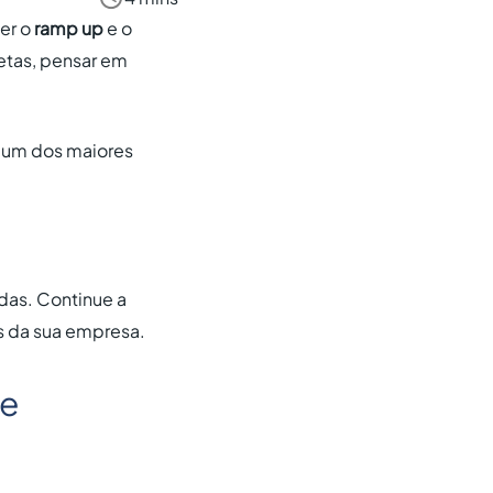
zer o
ramp up
e o
etas, pensar em
é um dos maiores
das. Continue a
os da sua empresa.
te