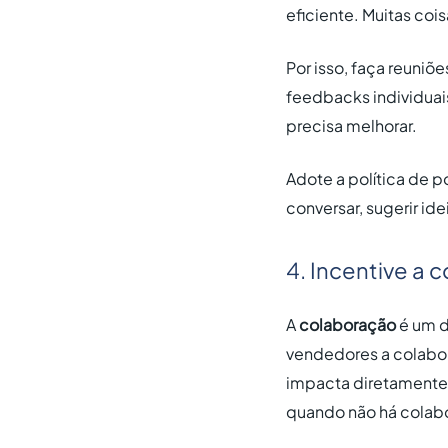
eficiente. Muitas co
Por isso, faça reuni
feedbacks individuai
precisa melhorar.
Adote a política de p
conversar, sugerir id
4. Incentive a 
A
colaboração
é um d
vendedores a colabora
impacta diretamente n
quando não há colab