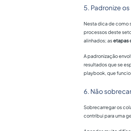
5. Padronize o
Nesta dica de como s
processos deste seto
alinhados; as
etapas 
A padronização envol
resultados que se es
playbook, que funcio
6. Não sobreca
Sobrecarregar os col
contribui para uma g