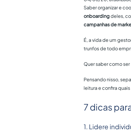
Saber organizar e coo
onboarding
deles, co
campanhas de marke
É, a vida de um gesto
trunfos de todo emp
Quer saber como ser 
Pensando nisso, sepa
leitura e confira qua
7 dicas par
1. Lidere indiv