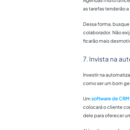
Agendas muito difíc
as tarefas tenderão a
Dessa forma, busque d
colaborador. Não exi
ficarão mais desmot
7. Invista na a
Investir na automati
como ser um bom gesto
Um
software de CRM
colocará o cliente co
dele para oferecer u