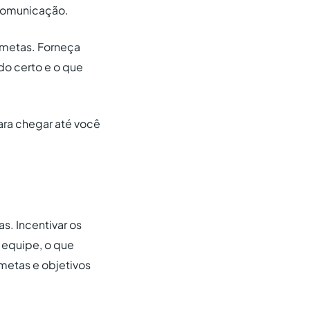
 comunicação.
s metas. Forneça
do certo e o que
para chegar até você
s. Incentivar os
a equipe, o que
 metas e objetivos