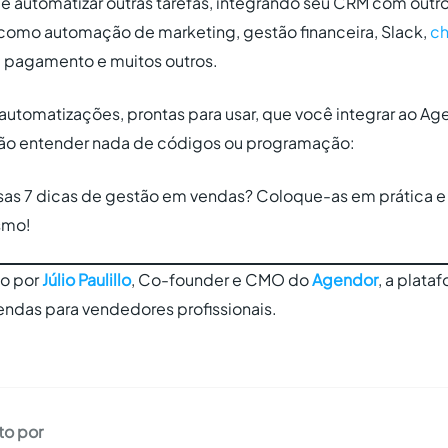
e automatizar outras tarefas, integrando seu CRM com outro
s como automação de marketing, gestão financeira, Slack,
ch
e pagamento e muitos outros.
automatizações, prontas para usar, que você integrar ao A
ão entender nada de códigos ou programação:
as 7 dicas de gestão em vendas? Coloque-as em prática e
smo!
to por
Júlio Paulillo
, Co-founder e CMO do
Agendor
, a plata
ndas para vendedores profissionais.
to por