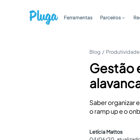
Ferramentas
Parceiros
Re
Blog
/
Produtividade
Gestão e
alavanca
Saber organizar e
o ramp up e o on
Letícia Mattos
04/06/20
, atualizad