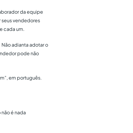
laborador da equipe
ar seus vendedores
de cada um.
 Não adianta adotar o
vendedor pode não
 um”, em português.
 não é nada