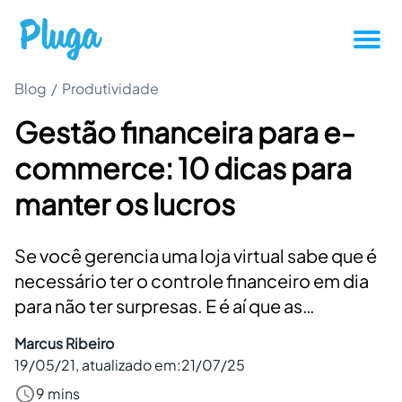
Blog
/
Produtividade
Tutoriais
Gestão financeira para e-
Produtividade
commerce: 10 dicas para
Novidades da Pluga
manter os lucros
Casos de sucesso
Se você gerencia uma loja virtual sabe que é
necessário ter o controle financeiro em dia
Outros
para não ter surpresas. E é aí que as…
Marcus Ribeiro
Entrar
19/05/21
, atualizado em:
21/07/25
9 mins