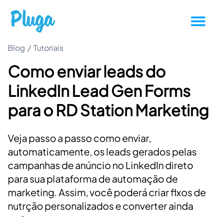
Blog
/
Tutoriais
Tutoriais
Como enviar leads do
Produtividade
LinkedIn Lead Gen Forms
Novidades da Pluga
para o RD Station Marketing
Casos de sucesso
Veja passo a passo como enviar,
automaticamente, os leads gerados pelas
Outros
campanhas de anúncio no LinkedIn direto
para sua plataforma de automação de
marketing. Assim, você poderá criar flxos de
Entrar
nutrção personalizados e converter ainda